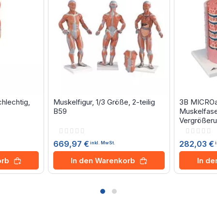
hlechtig,
Muskelfigur, 1/3 Größe, 2-teilig
3B MICRO
B59
Muskelfase
Vergrößer
Rating:
Rating:
0%
0%
669,97 €
282,03 €
inkl. MwSt.
orb
In den Warenkorb
In d