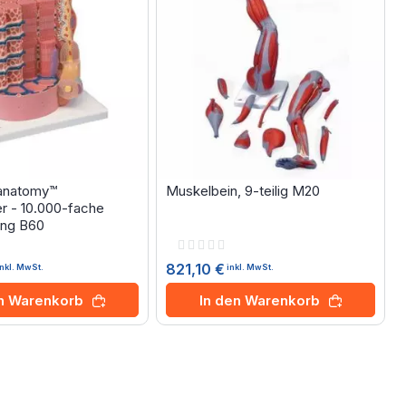
anatomy™
Muskelbein, 9-teilig M20
r - 10.000-fache
ung B60
Rating:
0%
821,10 €
inkl. MwSt.
inkl. MwSt.
en Warenkorb
In den Warenkorb