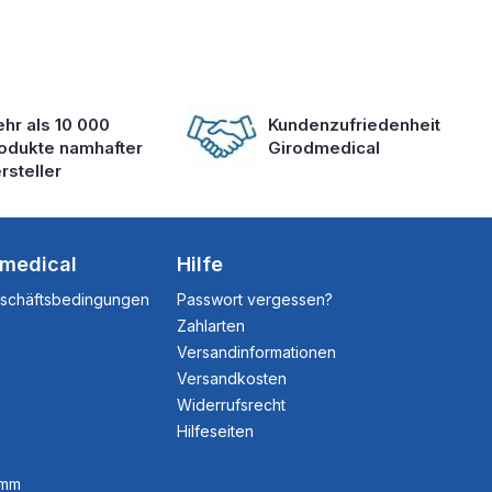
hr als 10 000
Kundenzufriedenheit
odukte namhafter
Girodmedical
rsteller
dmedical
Hilfe
eschäftsbedingungen
Passwort vergessen?
Zahlarten
Versandinformationen
Versandkosten
Widerrufsrecht
Hilfeseiten
amm