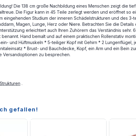
ldung! Die 138 cm große Nachbildung eines Menschen zeigt die tief
tailtreue. Die Figur kann in 45 Teile zerlegt werden und eröffnet s
 eingehenden Studium der inneren Schädelstrukturen und des 3-teil
linddarm, Magen, Lunge, Herz oder Niere. Betrachten Sie die Detai
 Unterstützung erleichtert auch Ihren Zuhörern das Verständnis sehr
benannt. Hand bemalt und auf einem praktischen Rollenstativ montier
- und Hüftmuskeln * 5-teiliger Kopf mit Gehirn * 2 Lungenflügel, je 2
enitaleinsatz * Brust- und Bauchdecke, Kopf, ein Arm und ein Bein z
m die Versandoptionen zu besprechen.
Strukturen
.
ch gefallen!