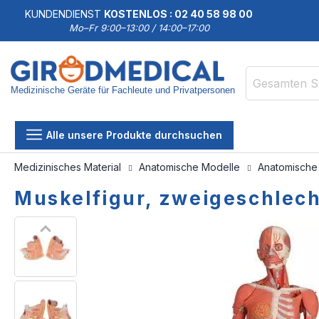
KUNDENDIENST
KOSTENLOS : 02 40 58 98 00
Mo–Fr 9:00–13:00 / 14:00–17:00
Medizinische Geräte für Fachleute und Privatpersonen
Suche
Alle unsere Produkte durchsuchen
Medizinisches Material
Anatomische Modelle
Anatomische
Muskelfigur, zweigeschlecht
Zum
Zum
Ende
Anfang
der
der
Bildgalerie
Bildgalerie
springen
springen