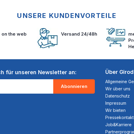
UNSERE KUNDENVORTEILE
s on the web
Versand 24/48h
me
Pr
He
Über Giro
ch für unseren Newsletter an:
Allgemeine G
Abonnieren
Wir über uns
Datenschutz
Impressum
Wir bieten
Pressekontakt
Job&Karriere
Partnerprogr