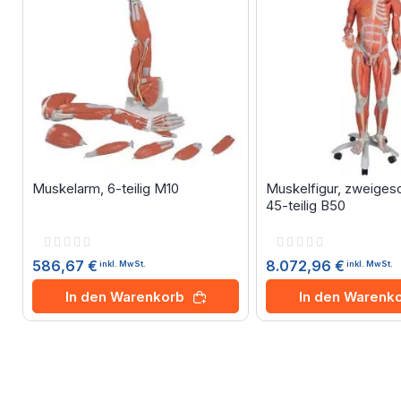
Muskelarm, 6-teilig M10
Muskelfigur, zweigesc
45-teilig B50
Rating:
Rating:
0%
0%
586,67 €
8.072,96 €
inkl. MwSt.
inkl. MwSt.
In den Warenkorb
In den Warenk