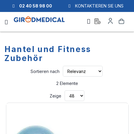
02 40 58 98 00
KONTAKTIEREN SIE UNS
Ask
Mein
Suche
a
Konto
quote
Hantel und Fitness
Zubehör
Aufsteigend
Sortieren nach
sortieren
2
Elemente
Zeige