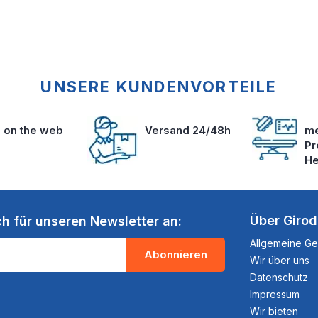
UNSERE KUNDENVORTEILE
s on the web
Versand 24/48h
me
Pr
He
Über Giro
ch für unseren Newsletter an:
Allgemeine G
Abonnieren
Wir über uns
Datenschutz
Impressum
Wir bieten