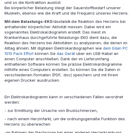
und so die Kontraktion auslöst.
Bei körperlicher Belastung steigt der Sauerstoffbedarf unserer
Muskeln, ebenso wie die Kraft und die Frequenz unseres Herzens.
Mit dem Belastungs-EKG
lässt
sich
die Reaktion des Herzens bei
anhaltender körperlicher Aktivität messen. Dabei wird ein
sogenanntes Elektrokardiogramm erstellt. Das meist im
Krankenhaus durchgeführte Belastungs-EKG dient dazu, die
Reaktion des Herzens bei Aktivitäten zu analysieren, die denen im
Alltag ähneln. Mit digitalen Elektrokardiographen wie
dem Edan PC
1010 Pack Effort
können Sie
das Gerät
über ein USB-Kabel an
einen Computer anschließen. Dank der im Lieferumfang
enthaltenen Software können Sie präzise Elektrokardiogramme
mithilfe eines Computers erstellen. So können Sie die Daten in
verschiedenen Formaten (PDF, .doc) speichern und mit Ihrem
eigenen Drucker ausdrucken.
Ein Elektrokardiogramm kann in verschiedenen Fällen verordnet
werden:
- zur Ermittlung der Ursache von Brustschmerzen,
- nach einem Herzinfarkt, um die ordnungsgemäße Funktion des
Herzens zu überwachen
-im Rahmen der Nachsorge bei einer anderen Herzerkrankung.