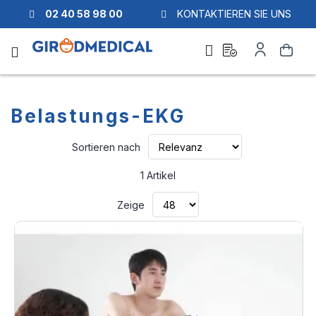
02 40 58 98 00
KONTAKTIEREN SIE UNS
Ask
Mein
Suche
a
Konto
quote
Belastungs-EKG
Aufsteigend
Sortieren nach
sortieren
1
Artikel
Zeige