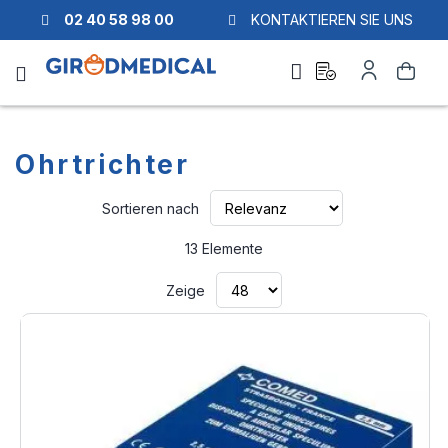
02 40 58 98 00
KONTAKTIEREN SIE UNS
Ask
Mein
Suche
a
Konto
quote
Ohrtrichter
Aufsteigend
Sortieren nach
sortieren
13
Elemente
Zeige