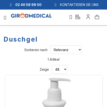
02 40 58 98 00
KONTAKTIEREN SIE UNS
Ask
Mein
Suche
a
Konto
quote
Duschgel
Aufsteigend
Sortieren nach
sortieren
1
Artikel
Zeige