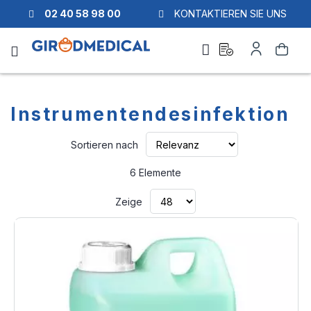
02 40 58 98 00
KONTAKTIEREN SIE UNS
Ask
Mein
Suche
a
Konto
quote
Instrumentendesinfektion
Aufsteigend
Sortieren nach
sortieren
6
Elemente
Zeige