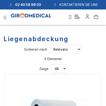
02 40 58 98 00
KONTAKTIEREN SIE UNS
Ask
Mein
Suche
a
Konto
quote
Liegenabdeckung
Aufsteigend
Sortieren nach
sortieren
5
Elemente
Zeige