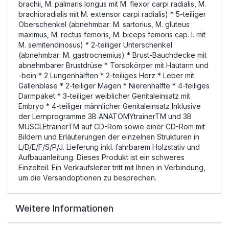
brachii, M. palmaris longus mit M. flexor carpi radialis, M.
brachioradialis mit M. extensor carpi radialis) * 5-teiliger
Oberschenkel (abnehmbar: M. sartorius, M. gluteus
maximus, M. rectus femoris, M. biceps femoris cap. l. mit
M. semitendinosus) * 2-teiliger Unterschenkel
(abnehmbar: M. gastrocnemius) * Brust-Bauchdecke mit
abnehmbarer Brustdrüse * Torsokörper mit Hautarm und
-bein * 2 Lungenhälften * 2-teiliges Herz * Leber mit
Gallenblase * 2-teiliger Magen * Nierenhälfte * 4-teiliges
Darmpaket * 3-teiliger weiblicher Genitaleinsatz mit
Embryo * 4-teiliger männlicher Genitaleinsatz Inklusive
der Lernprogramme 3B ANATOMYtrainerTM und 3B
MUSCLEtrainerTM auf CD-Rom sowie einer CD-Rom mit
Bildern und Erläuterungen der einzelnen Strukturen in
L/D/E/F/S/P/J. Lieferung inkl. fahrbarem Holzstativ und
Aufbauanleitung. Dieses Produkt ist ein schweres
Einzelteil. Ein Verkaufsleiter tritt mit Ihnen in Verbindung,
um die Versandoptionen zu besprechen.
Weitere Informationen