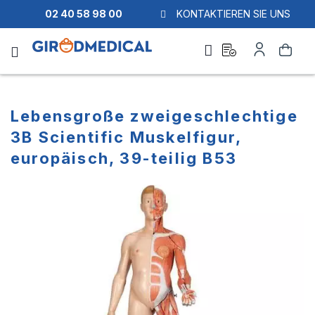
02 40 58 98 00
KONTAKTIEREN SIE UNS
Ask
Mein
Suche
a
Konto
quote
Lebensgroße zweigeschlechtige
3B Scientific Muskelfigur,
europäisch, 39-teilig B53
Zum
Zum
Ende
Anfang
der
der
Bildgalerie
Bildgalerie
springen
springen