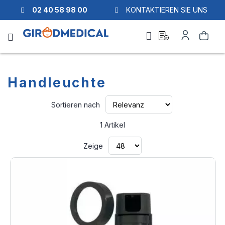
02 40 58 98 00
KONTAKTIEREN SIE UNS
Ask
Mein
Suche
a
Konto
quote
Handleuchte
Aufsteigend
Sortieren nach
sortieren
1
Artikel
Zeige