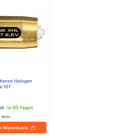
 Xenon Halogen
V 107
it :
in 30 Tagen
l. MwSt.
en Warenkorb