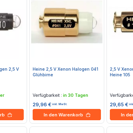
gen 2,5 V
Heine 2,5 V Xenon Halogen 041
2,5 V Xen
Glühbirne
Heine 105
Rating:
Rating:
0%
0%
er
Verfügbarkeit :
in 30 Tagen
Verfügbarke
29,96 €
29,65 €
inkl. MwSt.
in
rb
In den Warenkorb
In d