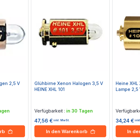
gen 2,5 V
Glühbirne Xenon Halogen 3,5 V
Heine XHL
HEINE XHL 101
Lampe 2,5 
Rating:
Rating:
0%
0%
agen
Verfügbarkeit :
in 30 Tagen
Verfügbarke
47,56 €
34,24 €
inkl. MwSt.
ink
rb
In den Warenkorb
In d