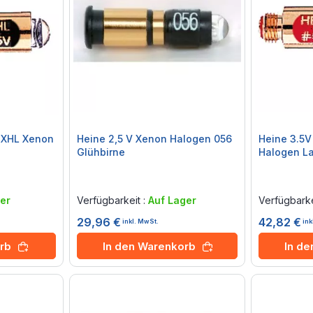
V XHL Xenon
Heine 2,5 V Xenon Halogen 056
Heine 3.5
Glühbirne
Halogen L
Rating:
Rating:
0%
0%
er
Verfügbarkeit :
Auf Lager
Verfügbarke
29,96 €
42,82 €
inkl. MwSt.
ink
rb
In den Warenkorb
In d