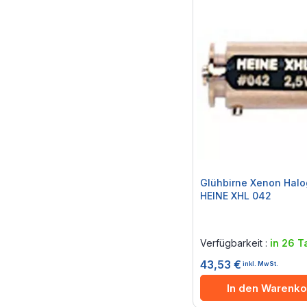
Glühbirne Xenon Halo
HEINE XHL 042
Rating:
0%
Verfügbarkeit :
in 26 T
43,53 €
inkl. MwSt.
In den Warenko