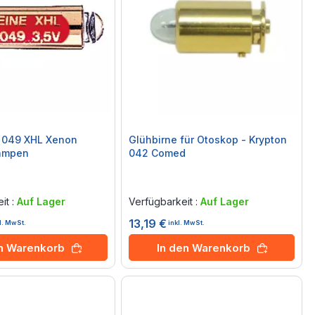
V 049 XHL Xenon
Glühbirne für Otoskop - Krypton
ampen
042 Comed
Rating:
0%
it :
Auf Lager
Verfügbarkeit :
Auf Lager
13,19 €
l. MwSt.
inkl. MwSt.
en Warenkorb
In den Warenkorb