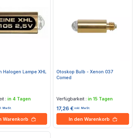
on Halogen Lampe XHL
Otoskop Bulb - Xenon 037
Comed
Rating:
0%
it :
in 4 Tagen
Verfügbarkeit :
in 15 Tagen
17,26 €
kl. MwSt.
inkl. MwSt.
en Warenkorb
In den Warenkorb