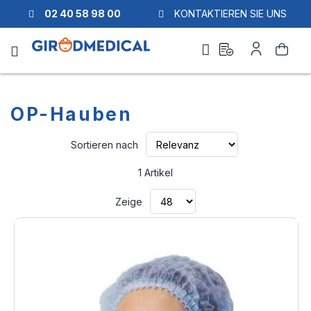
02 40 58 98 00
KONTAKTIEREN SIE UNS
Ask
Mein
Suche
a
Konto
quote
OP-Hauben
Aufsteigend
Sortieren nach
sortieren
1
Artikel
Zeige