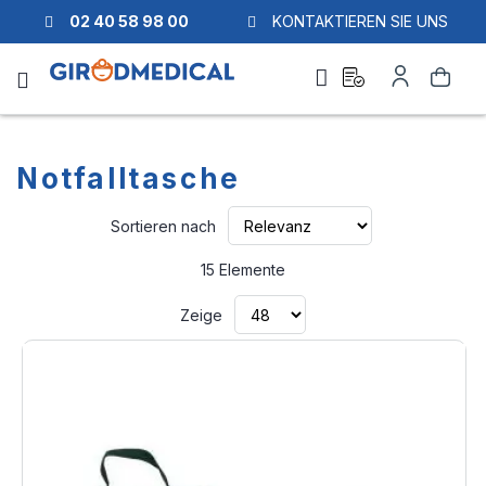
02 40 58 98 00
KONTAKTIEREN SIE UNS
Ask
Mein
Suche
a
Konto
quote
Notfalltasche
Aufsteigend
Sortieren nach
sortieren
15
Elemente
Zeige