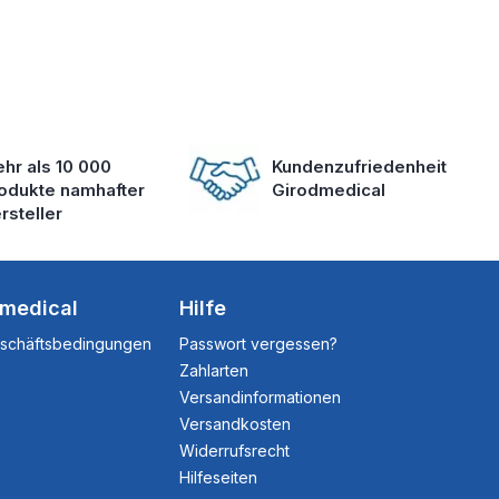
hr als 10 000
Kundenzufriedenheit
odukte namhafter
Girodmedical
rsteller
dmedical
Hilfe
eschäftsbedingungen
Passwort vergessen?
Zahlarten
Versandinformationen
Versandkosten
Widerrufsrecht
Hilfeseiten