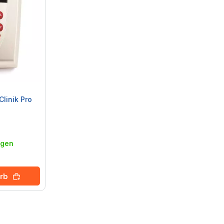
Clinik Pro
agen
rb