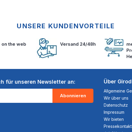
UNSERE KUNDENVORTEILE
s on the web
Versand 24/48h
me
Pr
He
Über Giro
ch für unseren Newsletter an:
Allgemeine G
Abonnieren
Wir über uns
Datenschutz
Impressum
Wir bieten
Pressekontakt