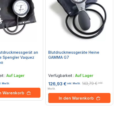
utdruckmessgerät an
Blutdruckmessgeräte Heine
e Spengler Vaquez
GAMMA G7
no
Rating:
0%
it :
Auf Lager
Verfügbarkeit :
Auf Lager
143,79 €
126,93 €
inkl.
l. MwSt.
inkl. MwSt.
MwSt.
en Warenkorb
In den Warenkorb