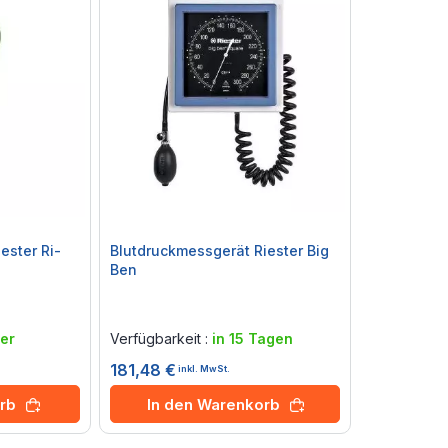
ester Ri-
Blutdruckmessgerät Riester Big
Ben
Rating:
0%
er
Verfügbarkeit :
in 15 Tagen
181,48 €
inkl. MwSt.
rb
In den Warenkorb