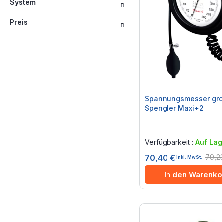
System
Preis
Spannungsmesser gro
Spengler Maxi+2
Rating:
0%
Verfügbarkeit :
Auf Lag
79,2
70,40 €
inkl. MwSt.
In den Warenko