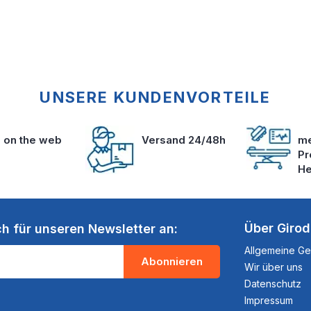
UNSERE KUNDENVORTEILE
s on the web
Versand 24/48h
me
Pr
He
Über Giro
ch für unseren Newsletter an:
Allgemeine G
Abonnieren
Wir über uns
Datenschutz
Impressum