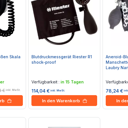
ßen Skala
Blutdruckmessgerät Riester R1
Aneroid-Bl
shock-proof
Manschett
Laubry Na
Rating:
Rating:
0%
0%
er
Verfügbarkeit :
in 15 Tagen
Verfügbarke
3 €
114,04 €
78,24 €
inkl. MwSt.
inkl. MwSt.
ink
In den Warenkorb
In d
rb