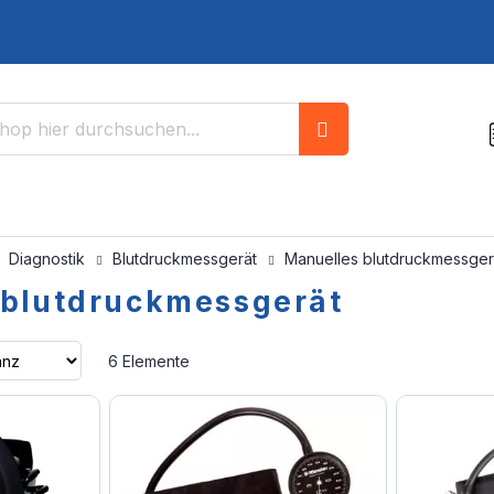
Suche
Diagnostik
Blutdruckmessgerät
Manuelles blutdruckmessger
 blutdruckmessgerät
Aufsteigend
6
Elemente
sortieren