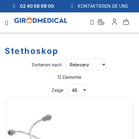
02 40 58 98 00
KONTAKTIEREN SIE UNS
Ask
Mein
Suche
a
Konto
quote
Stethoskop
Aufsteigend
Sortieren nach
sortieren
12
Elemente
Zeige