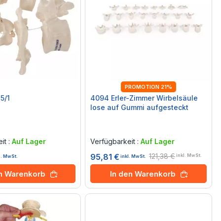
PROMOTION 21%
5/1
4094 Erler-Zimmer Wirbelsäule
lose auf Gummi aufgesteckt
Rating:
0%
it :
Auf Lager
Verfügbarkeit :
Auf Lager
121,38 €
95,81 €
inkl. MwSt.
l. MwSt.
inkl. MwSt.
en Warenkorb
In den Warenkorb