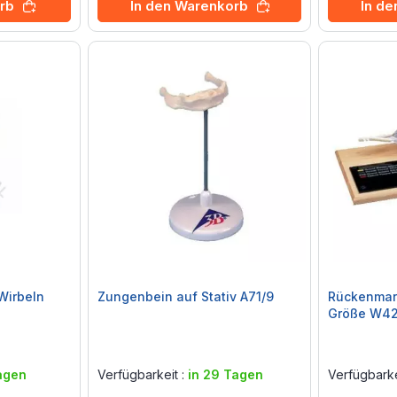
rb
In den Warenkorb
In d
Wirbeln
Zungenbein auf Stativ A71/9
Rückenmar
Größe W4
Rating:
Rating:
0%
0%
agen
Verfügbarkeit :
in 29 Tagen
Verfügbarke