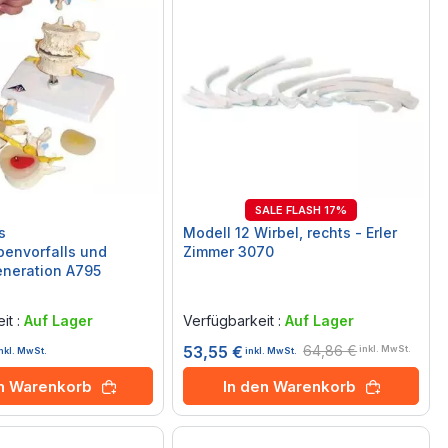
SALE FLASH 17%
s
Modell 12 Wirbel, rechts - Erler
envorfalls und
Zimmer 3070
eneration A795
Rating:
0%
it :
Auf Lager
Verfügbarkeit :
Auf Lager
64,86 €
53,55 €
inkl. MwSt.
inkl. MwSt.
inkl. MwSt.
en Warenkorb
In den Warenkorb