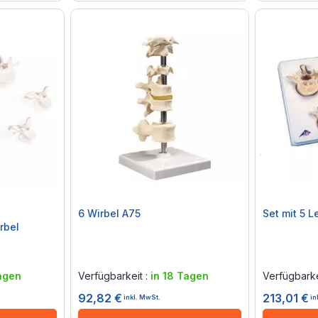
6 Wirbel A75
Set mit 5 
rbel
Rating:
Rating:
0%
0%
agen
Verfügbarkeit :
in 18 Tagen
Verfügbarke
92,82 €
213,01 €
inkl. MwSt.
in