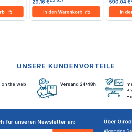
29,16 €
590,04 €
inkl. MwSt.
rb
In den Warenkorb
In d
UNSERE KUNDENVORTEILE
s on the web
Versand 24/48h
me
Pr
He
Über Giro
ch für unseren Newsletter an:
Allgemeine G