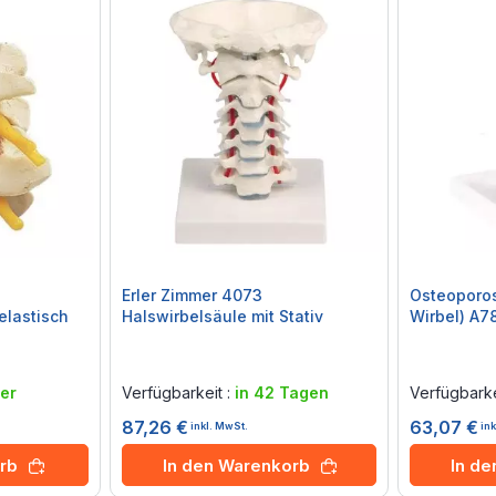
Erler Zimmer 4073
Osteoporo
elastisch
Halswirbelsäule mit Stativ
Wirbel) A7
Rating:
Rating:
0%
0%
er
Verfügbarkeit :
in 42 Tagen
Verfügbarke
87,26 €
63,07 €
inkl. MwSt.
in
rb
In den Warenkorb
In d