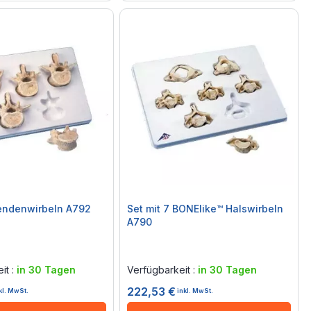
Lendenwirbeln A792
Set mit 7 BONElike™ Halswirbeln
A790
Rating:
0%
it :
in 30 Tagen
Verfügbarkeit :
in 30 Tagen
222,53 €
kl. MwSt.
inkl. MwSt.