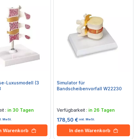
se-Luxusmodell (3
Simulator für
8
Bandscheibenvorfall W22230
Rating:
0%
it :
in 30 Tagen
Verfügbarkeit :
in 26 Tagen
178,50 €
kl. MwSt.
inkl. MwSt.
en Warenkorb
In den Warenkorb