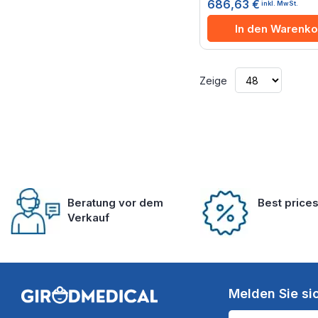
686,63 €
inkl. MwSt.
In den Warenko
Zeige
Beratung vor dem
Best price
Verkauf
Melden Sie si