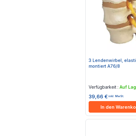
3 Lendenwirbel, elast
montiert A76/8
Rating:
0%
Verfügbarkeit :
Auf Lag
39,66 €
inkl. MwSt.
In den Warenko