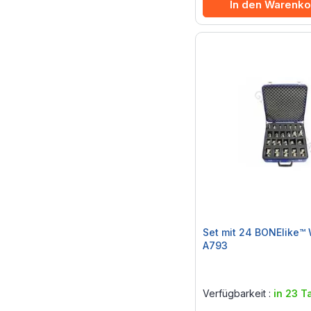
In den Warenko
Set mit 24 BONElike™ 
A793
Rating:
0%
Verfügbarkeit :
in 23 T