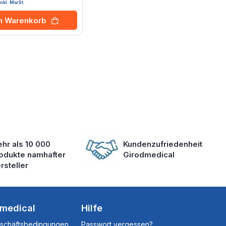
inkl. MwSt.
en Warenkorb
hr als 10 000
Kundenzufriedenheit
odukte namhafter
Girodmedical
rsteller
dmedical
Hilfe
eschäftsbedingungen
Passwort vergessen?