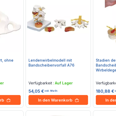
rt, ohne
Lendenwirbelmodell mit
Stadien de
Bandscheibenvorfall A76
Bandscheib
Wirbeldeg
Rating:
Rating:
0%
0%
er
Verfügbarkeit :
Auf Lager
Verfügbarke
54,05 €
180,88 €
inkl. MwSt.
rb
In den Warenkorb
In d