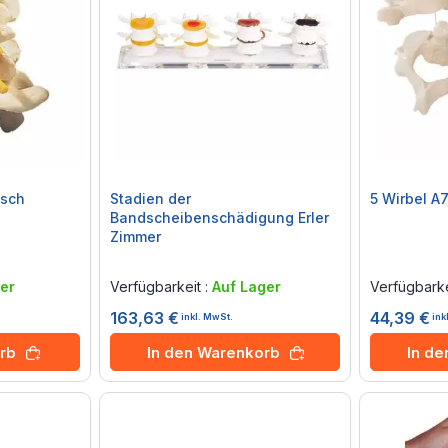
isch
Stadien der
5 Wirbel A7
Bandscheibenschädigung Erler
Zimmer
Rating:
Rating:
0%
0%
er
Verfügbarkeit :
Auf Lager
Verfügbarke
163,63 €
44,39 €
inkl. MwSt.
ink
rb
In den Warenkorb
In d