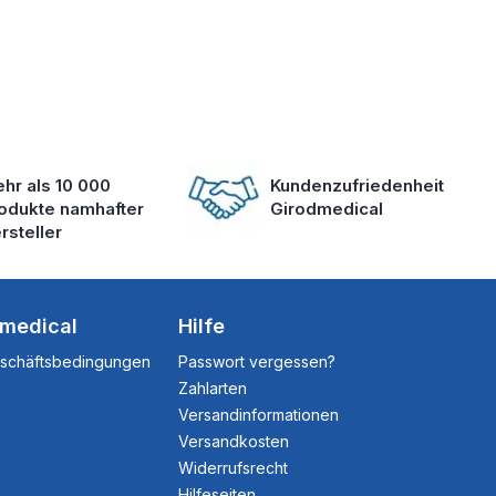
hr als 10 000
Kundenzufriedenheit
odukte namhafter
Girodmedical
rsteller
dmedical
Hilfe
eschäftsbedingungen
Passwort vergessen?
Zahlarten
Versandinformationen
Versandkosten
Widerrufsrecht
Hilfeseiten