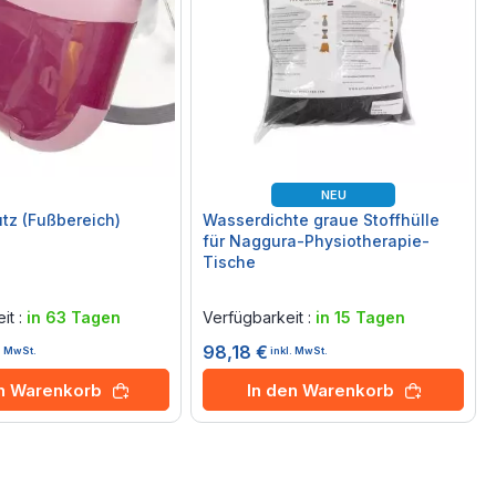
NEU
utz (Fußbereich)
Wasserdichte graue Stoffhülle
für Naggura-Physiotherapie-
Tische
Rating:
0%
it :
in 63 Tagen
Verfügbarkeit :
in 15 Tagen
98,18 €
l. MwSt.
inkl. MwSt.
en Warenkorb
In den Warenkorb