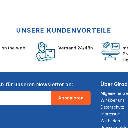
UNSERE KUNDENVORTEILE
s on the web
Versand 24/48h
me
Pr
He
Über Giro
ch für unseren Newsletter an:
Allgemeine G
Abonnieren
Wir über uns
Datenschutz
Impressum
Wir bieten
Pressekontakt