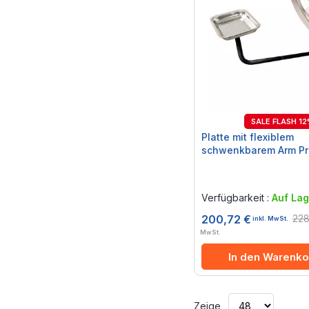
SALE FLASH 1
Platte mit flexiblem
schwenkbarem Arm Pr
Rating:
0%
Verfügbarkeit :
Auf Lag
228
200,72 €
inkl. MwSt.
MwSt.
In den Warenko
Zeige