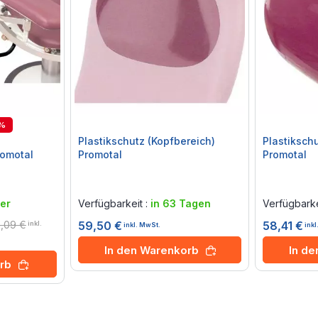
2%
Plastikschutz (Kopfbereich)
Plastiksch
omotal
Promotal
Promotal
Rating:
Rating:
0%
0%
er
Verfügbarkeit :
in 63 Tagen
Verfügbarke
,09 €
59,50 €
58,41 €
inkl.
inkl. MwSt.
ink
In den Warenkorb
In d
rb