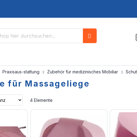
Suche
Praxisaus-stattung
Zubehör für medizinisches Mobiliar
Schut
e für Massageliege
Aufsteigend
4
Elemente
sortieren