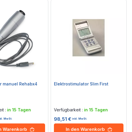
ur manuel Rehabx4
Elektrostimulator Slim First
Rating:
0%
it :
in 15 Tagen
Verfügbarkeit :
in 15 Tagen
98,51 €
kl. MwSt.
inkl. MwSt.
en Warenkorb
In den Warenkorb