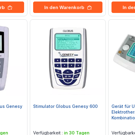
rb
In den Warenkorb
In d
bus Genesy
Stimulator Globus Genesy 600
Gerät für U
Elektrothe
Kombinatio
Rating:
Rating:
0%
0%
agen
Verfügbarkeit :
in 30 Tagen
Verfügbarke