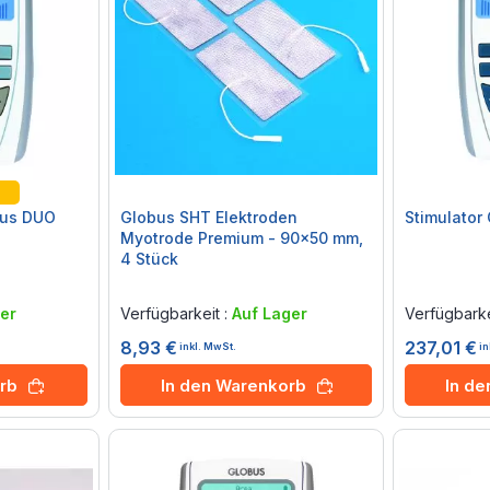
bus DUO
Globus SHT Elektroden
Stimulator
Myotrode Premium - 90x50 mm,
4 Stück
Rating:
Rating:
0%
0%
er
Verfügbarkeit :
Auf Lager
Verfügbarke
8,93 €
237,01 €
inkl. MwSt.
in
rb
In den Warenkorb
In d