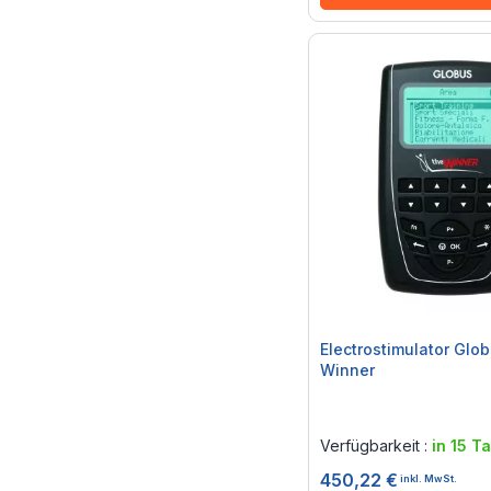
Electrostimulator Glo
Winner
Rating:
0%
Verfügbarkeit :
in 15 T
450,22 €
inkl. MwSt.