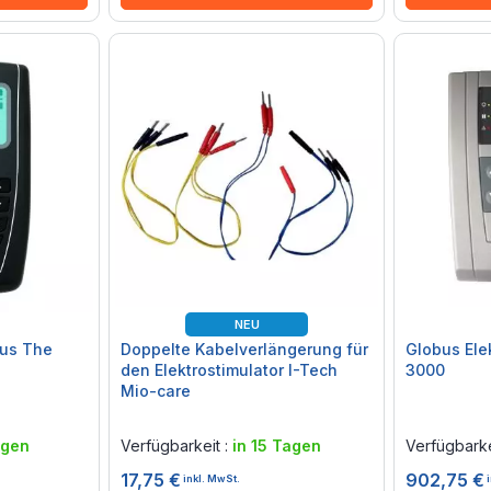
NEU
bus The
Doppelte Kabelverlängerung für
Globus Ele
den Elektrostimulator I-Tech
3000
Mio-care
Rating:
Rating:
0%
0%
agen
Verfügbarkeit :
in 15 Tagen
Verfügbarke
17,75 €
902,75 €
inkl. MwSt.