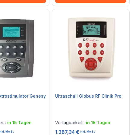
ktrostimulator Genesy
Ultraschall Globus RF Clinik Pro
Rating:
0%
it :
in 15 Tagen
Verfügbarkeit :
in 15 Tagen
1.387,34 €
inkl. MwSt.
inkl. MwSt.