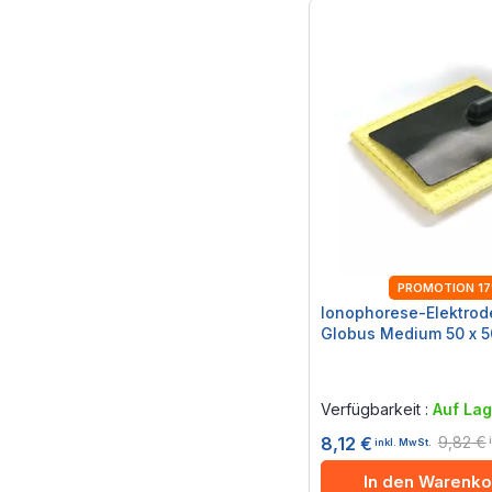
PROMOTION 1
Ionophorese-Elektrod
Globus Medium 50 x 
Rating:
0%
Verfügbarkeit :
Auf Lag
9,82 €
8,12 €
inkl. MwSt.
In den Warenko