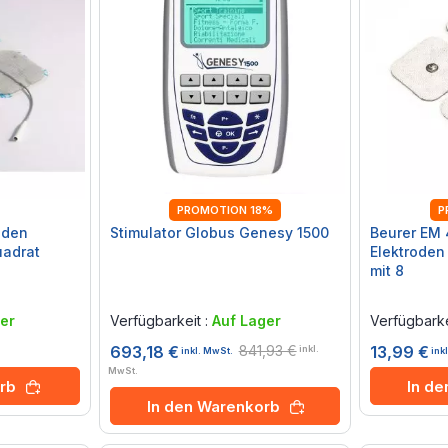
PROMOTION 18%
P
oden
Stimulator Globus Genesy 1500
Beurer EM 
adrat
Elektroden
mit 8
Rating:
Rating:
0%
0%
er
Verfügbarkeit :
Auf Lager
Verfügbarke
841,93 €
693,18 €
13,99 €
inkl.
inkl. MwSt.
ink
MwSt.
rb
In d
In den Warenkorb