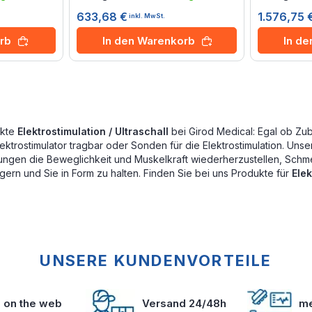
633,68 €
1.576,75 
inkl. MwSt.
rb
In den Warenkorb
In d
ukte
Elektrostimulation / Ultraschall
bei Girod Medical: Egal ob Zube
Elektrostimulator tragbar oder Sonden für die Elektrostimulation. Uns
ngen die Beweglichkeit und Muskelkraft wiederherzustellen, Schmer
igern und Sie in Form zu halten. Finden Sie bei uns Produkte für
Elek
UNSERE KUNDENVORTEILE
s on the web
Versand 24/48h
me