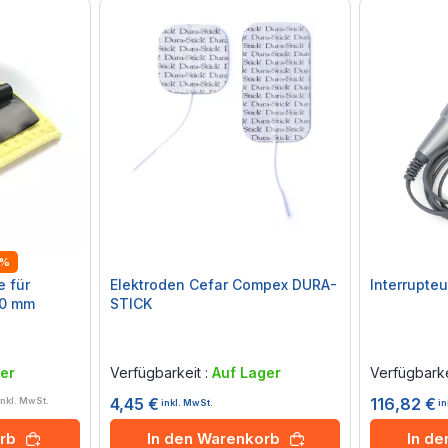
7%
e für
Elektroden Cefar Compex DURA-
Interrupte
50 mm
STICK
Rating:
Rating:
0%
0%
er
Verfügbarkeit :
Auf Lager
Verfügbarke
4,45 €
116,82 €
inkl. MwSt.
inkl. MwSt.
in
In den Warenkorb
In d
rb