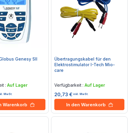
 Globus Genesy SII
Übertragungskabel für den
Elektrostimulator I-Tech Mio-
care
Rating:
0%
it :
Auf Lager
Verfügbarkeit :
Auf Lager
20,73 €
kl. MwSt.
inkl. MwSt.
en Warenkorb
In den Warenkorb