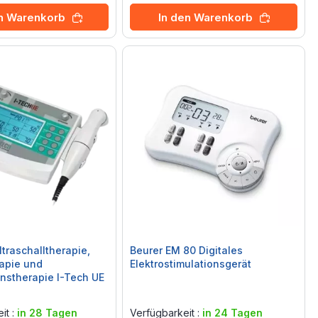
en Warenkorb
In den Warenkorb
ltraschalltherapie,
Beurer EM 80 Digitales
rapie und
Elektrostimulationsgerät
nstherapie I-Tech UE
Rating:
0%
it :
in 28 Tagen
Verfügbarkeit :
in 24 Tagen