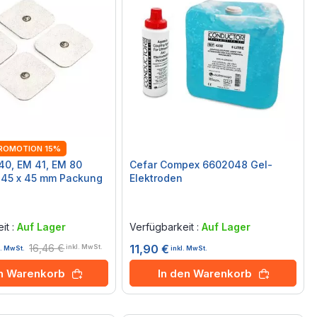
ROMOTION 15%
40, EM 41, EM 80
Cefar Compex 6602048 Gel-
 45 x 45 mm Packung
Elektroden
Rating:
0%
it :
Auf Lager
Verfügbarkeit :
Auf Lager
16,46 €
11,90 €
inkl. MwSt.
inkl. MwSt.
l. MwSt.
In den Warenkorb
en Warenkorb