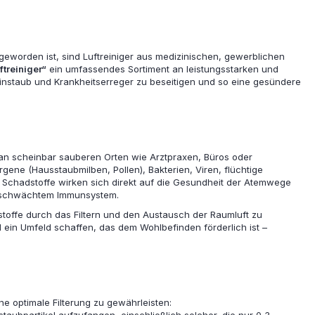
geworden ist, sind Luftreiniger aus medizinischen, gewerblichen
ftreiniger“
ein umfassendes Sortiment an leistungsstarken und
Feinstaub und Krankheitserreger zu beseitigen und so eine gesündere
r an scheinbar sauberen Orten wie Arztpraxen, Büros oder
gene (Hausstaubmilben, Pollen), Bakterien, Viren, flüchtige
chadstoffe wirken sich direkt auf die Gesundheit der Atemwege
geschwächtem Immunsystem.
stoffe durch das Filtern und den Austausch der Raumluft zu
in Umfeld schaffen, das dem Wohlbefinden förderlich ist –
ne optimale Filterung zu gewährleisten: