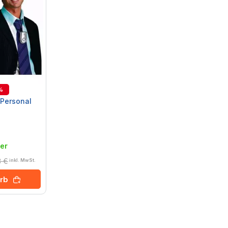
%
 Personal
er
3 €
inkl. MwSt.
rb