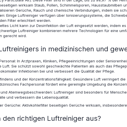
ncy Particulate Air): Diese Filter sind in der Lage, bis zu 99,97 % der Fe
 beseitigen wirksam Staub, Pollen, Schimmelsporen, Hausstaubmilben un
eutralisieren Gerüche, Rauch und chemische Verbindungen, indem sie sc
oren: Einige Luftreiniger verfügen über Ionisierungssysteme, die Schw
n Filter erleichtert werden.
lettes Licht kann zur Desinfektion der Luft eingesetzt werden, indem e
chwertige Luftreiniger kombinieren mehrere Technologien für eine um
 gerecht wird.
 Luftreinigers in medizinischen und gew
Personal: In Arztpraxen, Kliniken, Pflegeeinrichtungen oder Seniorenhe
ie Luft. Sie schützt sowohl geschwächte Patienten als auch das Pflege
sokomialer Infektionen bei und verbessert die Qualität der Pflege.
indens und der Konzentrationsfähigkeit: Gesündere Luft verringert d
izinisches Fachpersonal fördert eine gereinigte Umgebung die Konzentr
 und Atemwegsbeschwerden: Luftreiniger sind besonders für Menschen 
älle und verbessern die Lebensqualität.
Gerüche: Aktivkohlefilter beseitigen Gerüche wirksam, insbesonder
den richtigen Luftreiniger aus?