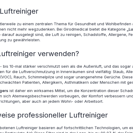
Luftreiniger
ittlerweile zu einem zentralen Thema für Gesundheit und Wohlbefinden 
hen nicht mehr wegzudenken. Bei Girodmedical bietet die Kategorie
„Lu
 darauf ausgelegt sind, die Luft zu reinigen, Schadstoffe, Allergene, 
g zu gewährleisten.
uftreiniger verwenden?
5- bis 10-mal stärker verschmutzt sein als die Außenluft, und das soga
 für die Luftverschmutzung in Innenräumen sind vielfältig: Staub, Aller
(VOC), Rauch, Schimmelpilze und sogar unangenehme Gerüche. Diese S
schwächten Patienten, Allergikern, Asthmatikern oder Menschen mit 
igers
ist daher ein wirksames Mittel, um die Konzentration dieser Schad
en sich Atemwegsbeschwerden vorbeugen, der Komfort verbessern und e
nrichtungen, aber auch an jedem Wohn- oder Arbeitsort.
eise professioneller Luftreiniger
otenen Luftreiniger basieren auf fortschrittlichen Technologien, um ei