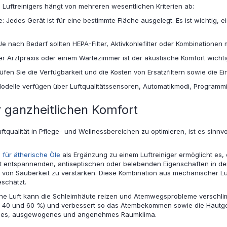
 Luftreinigers hängt von mehreren wesentlichen Kriterien ab:
: Jedes Gerät ist für eine bestimmte Fläche ausgelegt. Es ist wichtig
: Je nach Bedarf sollten HEPA-Filter, Aktivkohlefilter oder Kombinatione
r Arztpraxis oder einem Wartezimmer ist der akustische Komfort wichtig.
üfen Sie die Verfügbarkeit und die Kosten von Ersatzfiltern sowie die E
Modelle verfügen über Luftqualitätssensoren, Automatikmodi, Programm
ür ganzheitlichen Komfort
tqualität in Pflege- und Wellnessbereichen zu optimieren, ist es sinnv
s für ätherische Öle
als Ergänzung zu einem Luftreiniger ermöglicht es
mit entspannenden, antiseptischen oder belebenden Eigenschaften in de
 von Sauberkeit zu verstärken. Diese Kombination aus mechanischer Lu
schätzt.
ene Luft kann die Schleimhäute reizen und Atemwegsprobleme verschli
n 40 und 60 %) und verbessert so das Atembekommen sowie die Hautgesu
ndes, ausgewogenes und angenehmes Raumklima.