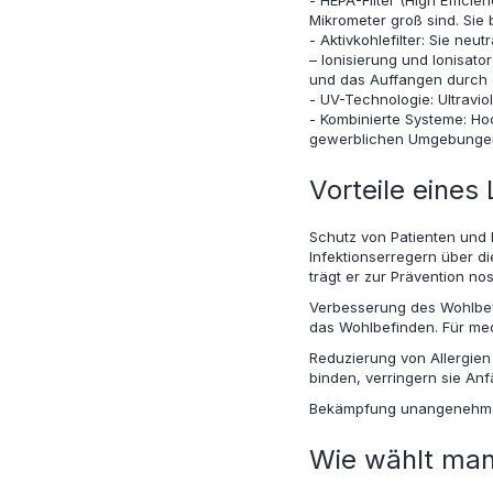
- HEPA-Filter (High Efficie
Mikrometer groß sind. Sie
- Aktivkohlefilter: Sie n
– Ionisierung und Ionisat
und das Auffangen durch de
- UV-Technologie: Ultravio
- Kombinierte Systeme: Ho
gewerblichen Umgebungen
Vorteile eines
Schutz von Patienten und 
Infektionserregern über d
trägt er zur Prävention no
Verbesserung des Wohlbef
das Wohlbefinden. Für med
Reduzierung von Allergien
binden, verringern sie Anf
Bekämpfung unangenehmer 
Wie wählt man 