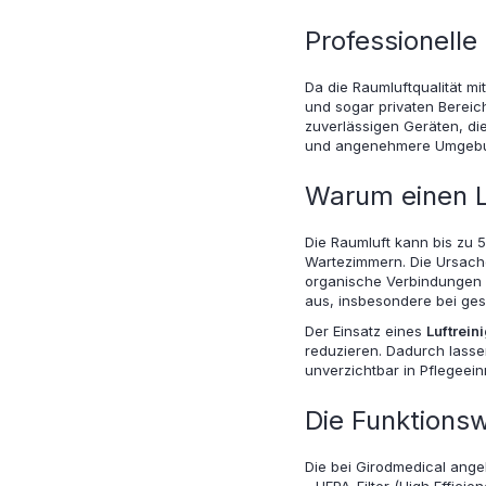
Professionelle 
Da die Raumluftqualität m
und sogar privaten Bereic
zuverlässigen Geräten, die
und angenehmere Umgebun
Warum einen L
Die Raumluft kann bis zu 
Wartezimmern. Die Ursachen
organische Verbindungen 
aus, insbesondere bei ge
Der Einsatz eines
Luftrein
reduzieren. Dadurch lass
unverzichtbar in Pflegeei
Die Funktionsw
Die bei Girodmedical angeb