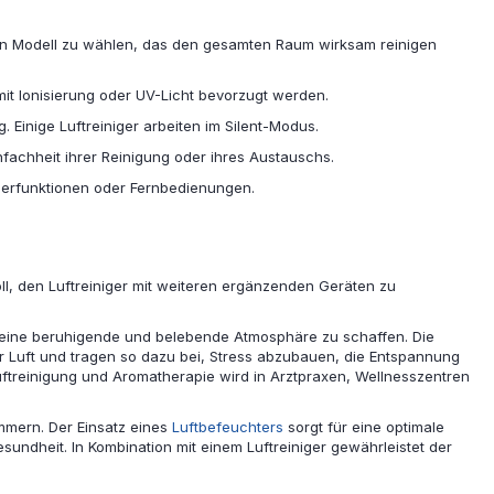
, ein Modell zu wählen, das den gesamten Raum wirksam reinigen
n mit Ionisierung oder UV-Licht bevorzugt werden.
 Einige Luftreiniger arbeiten im Silent-Modus.
infachheit ihrer Reinigung oder ihres Austauschs.
ierfunktionen oder Fernbedienungen.
oll, den Luftreiniger mit weiteren ergänzenden Geräten zu
, eine beruhigende und belebende Atmosphäre zu schaffen. Die
r Luft und tragen so dazu bei, Stress abzubauen, die Entspannung
ftreinigung und Aromatherapie wird in Arztpraxen, Wellnesszentren
mmern. Der Einsatz eines
Luftbefeuchters
sorgt für eine optimale
ndheit. In Kombination mit einem Luftreiniger gewährleistet der