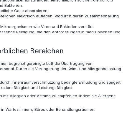
instaubpartikel aufzufangen, einschließlich solcher, die nur 0,3
d Bakterien.
hädliche Gase absorbieren.
ebeteilchen elektrisch aufladen, wodurch deren Zusammenballung
s Mikroorganismen wie Viren und Bakterien zerstört.
fassende Reinigung, die den Anforderungen in medizinischen und
erblichen Bereichen
imen begrenzt gereinigte Luft die Übertragung von
personal. Durch die Verringerung der Keim- und Allergenbelastung
ie durch Innenraumverschmutzung bedingte Ermüdung und steigert
ationsfähigkeit und Leistungsfähigkeit.
mit Allergien oder Asthma zu empfehlen. Indem sie Allergene
e in Wartezimmern, Büros oder Behandlungsräumen.