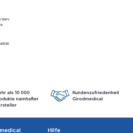
rden:
e.
lität.
hr als 10 000
Kundenzufriedenheit
odukte namhafter
Girodmedical
rsteller
dmedical
Hilfe