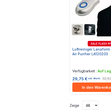
SALE FLASH 9
Luftreiniger Lanaform
Air Purifier LA120203
Rating:
0%
Verfügbarkeit :
Auf Lag
32,6
29,75 €
inkl. MwSt.
In den Warenko
Zeige