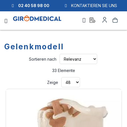
02 40 58 98 00
KONTAKTIEREN SIE UNS
Ask
Mein
Suche
a
Konto
quote
Gelenkmodell
Aufsteigend
Sortieren nach
sortieren
33
Elemente
Zeige