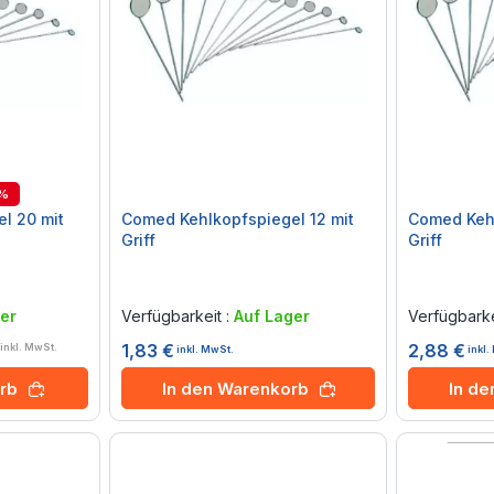
9%
l 20 mit
Comed Kehlkopfspiegel 12 mit
Comed Kehl
Griff
Griff
Rating:
Rating:
0%
0%
er
Verfügbarkeit :
Auf Lager
Verfügbarke
1,83 €
2,88 €
inkl. MwSt.
inkl. MwSt.
inkl
In den Warenkorb
In d
rb