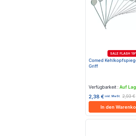
SALE FLASH 1
Comed Kehlkopfspiege
Griff
Rating:
0%
Verfügbarkeit :
Auf Lag
2,93 €
2,38 €
inkl. MwSt.
In den Warenko