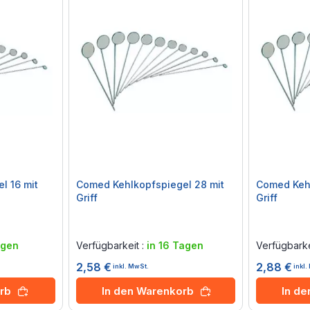
l 16 mit
Comed Kehlkopfspiegel 28 mit
Comed Kehl
Griff
Griff
Rating:
Rating:
0%
0%
agen
Verfügbarkeit :
in 16 Tagen
Verfügbarke
2,58 €
2,88 €
inkl. MwSt.
inkl
rb
In den Warenkorb
In d