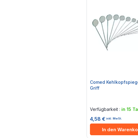
Comed Kehlkopfspiege
Griff
Rating:
0%
Verfügbarkeit :
in 15 T
4,58 €
inkl. MwSt.
In den Warenko