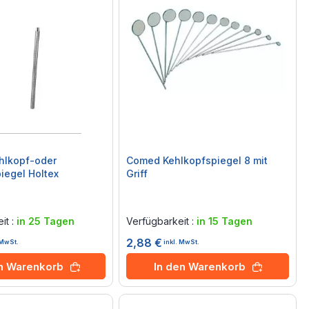
ehlkopf-oder
Comed Kehlkopfspiegel 8 mit
iegel Holtex
Griff
Rating:
0%
it :
in 25 Tagen
Verfügbarkeit :
in 15 Tagen
2,88 €
 MwSt.
inkl. MwSt.
en Warenkorb
In den Warenkorb