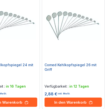
kopfspiegel 24 mit
Comed Kehlkopfspiegel 26 mit
Griff
Rating:
0%
it :
in 16 Tagen
Verfügbarkeit :
in 12 Tagen
2,88 €
. MwSt.
inkl. MwSt.
en Warenkorb
In den Warenkorb