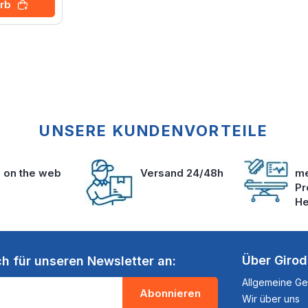
rb
UNSERE KUNDENVORTEILE
s on the web
Versand 24/48h
me
Pr
He
Über Giro
ch für unseren Newsletter an:
Allgemeine G
Abonnieren
Wir über uns