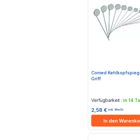
Comed Kehlkopfspiege
Griff
Rating:
0%
Verfügbarkeit :
in 14 T
2,58 €
inkl. MwSt.
In den Warenko