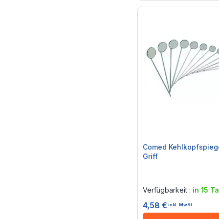
Comed Kehlkopfspiege
Griff
Rating:
0%
Verfügbarkeit :
in 15 T
4,58 €
inkl. MwSt.