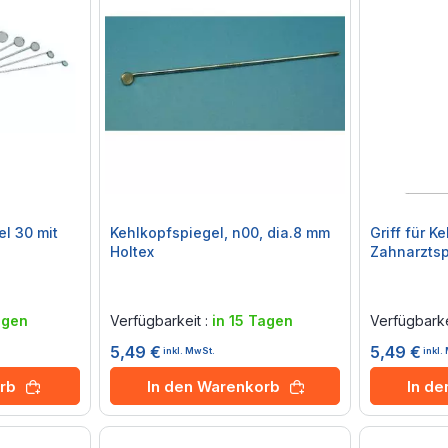
l 30 mit
Kehlkopfspiegel, n00, dia.8 mm
Griff für K
Holtex
Zahnarztsp
Rating:
Rating:
0%
0%
agen
Verfügbarkeit :
in 15 Tagen
Verfügbarke
5,49 €
5,49 €
inkl. MwSt.
inkl.
rb
In den Warenkorb
In d