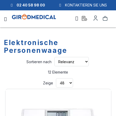
02 40 58 98 00
KONTAKTIEREN SIE UNS
Ask
Mein
Suche
a
Konto
quote
Elektronische
Personenwaage
Aufsteigend
Sortieren nach
sortieren
12
Elemente
Zeige