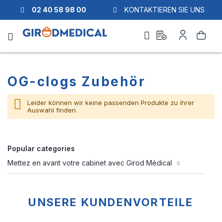
02 40 58 98 00
KONTAKTIEREN SIE UNS
Ask
Mein
Suche
a
Konto
quote
OG-clogs Zubehör
Leider können wir keine passenden Produkte zu ihrer
Auswahl finden.
Popular categories
Mettez en avant votre cabinet avec Girod Médical
UNSERE KUNDENVORTEILE