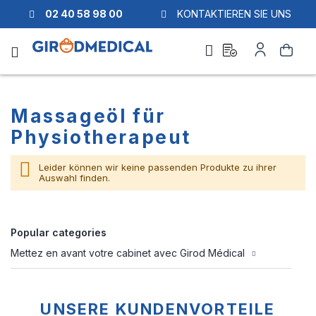
02 40 58 98 00
KONTAKTIEREN SIE UNS
Ask
Mein
Suche
a
Konto
quote
Massageöl für
Physiotherapeut
Leider können wir keine passenden Produkte zu ihrer
Auswahl finden.
Popular categories
Mettez en avant votre cabinet avec Girod Médical
UNSERE KUNDENVORTEILE