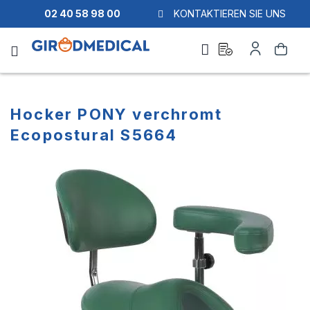
02 40 58 98 00
KONTAKTIEREN SIE UNS
Ask
Mein
Suche
a
Konto
quote
Hocker PONY verchromt
Ecopostural S5664
Zum
Zum
Ende
Anfang
der
der
Bildgalerie
Bildgalerie
springen
springen