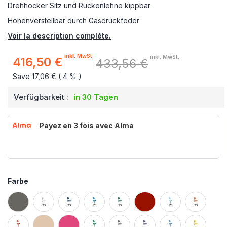
Drehhocker Sitz und Rückenlehne kippbar
Höhenverstellbar durch Gasdruckfeder
Voir la description complète.
inkl. MwSt.
inkl. MwSt.
416,50 €
433,56 €
Sonderpreis
Save 17,06 € ( 4 % )
Verfügbarkeit :
in 30 Tagen
Payez en 3 fois avec Alma
Farbe