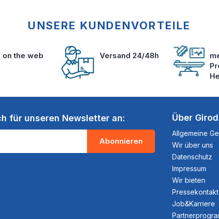
UNSERE KUNDENVORTEILE
s on the web
Versand 24/48h
me
Pr
He
Über Giro
ch für unseren Newsletter an:
Allgemeine G
Abonnieren
Wir über uns
Datenschutz
Impressum
Wir bieten
Pressekontakt
Job&Karriere
Partnerprogr