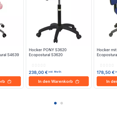
Hocker PONY S3620
Hocker mit
ural S4639
Ecopostural S3620
Ecopostura
Rating:
Rating:
0%
0%
238,00 €
178,50 €
inkl. MwSt.
i
orb
In den Warenkorb
In d