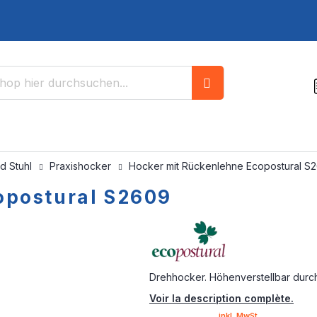
Suche
d Stuhl
Praxishocker
Hocker mit Rückenlehne Ecopostural S
opostural S2609
Drehhocker. Höhenverstellbar durc
Voir la description complète.
inkl. MwSt.