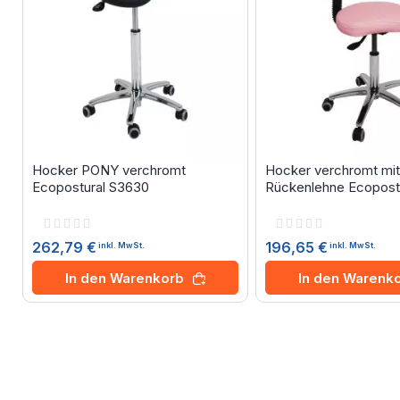
Hocker PONY verchromt
Hocker verchromt mit
Ecopostural S3630
Rückenlehne Ecopost
Rating:
Rating:
0%
0%
262,79 €
196,65 €
inkl. MwSt.
inkl. MwSt.
In den Warenkorb
In den Warenk