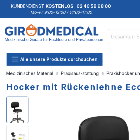
KUNDENDIENST
KOSTENLOS : 02 40 58 98 00
Mo–Fr 9:00–13:00 / 14:00–17:00
Medizinische Geräte für Fachleute und Privatpersonen
Suche
Alle unsere Produkte durchsuchen
Medizinisches Material
Praxisaus-stattung
Praxishocker un
Hocker mit Rückenlehne Ec
Zum
Zum
Ende
Anfang
der
der
Bildgalerie
Bildgalerie
springen
springen