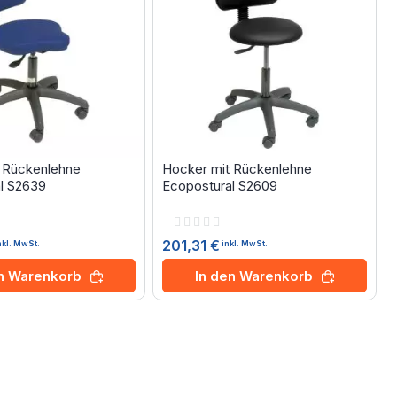
 Rückenlehne
Hocker mit Rückenlehne
l S2639
Ecopostural S2609
Rating:
0%
201,31 €
nkl. MwSt.
inkl. MwSt.
M
en Warenkorb
In den Warenkorb