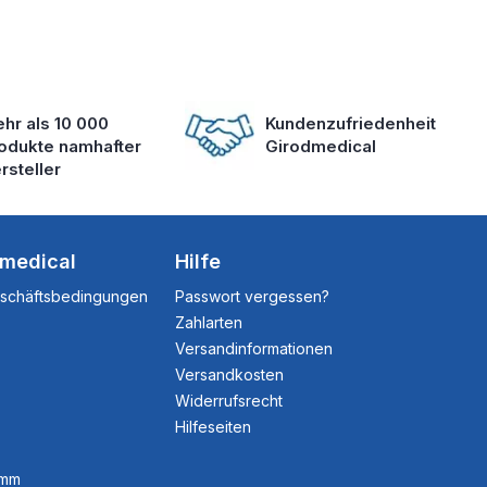
hr als 10 000
Kundenzufriedenheit
odukte namhafter
Girodmedical
rsteller
dmedical
Hilfe
eschäftsbedingungen
Passwort vergessen?
Zahlarten
Versandinformationen
Versandkosten
Widerrufsrecht
Hilfeseiten
amm