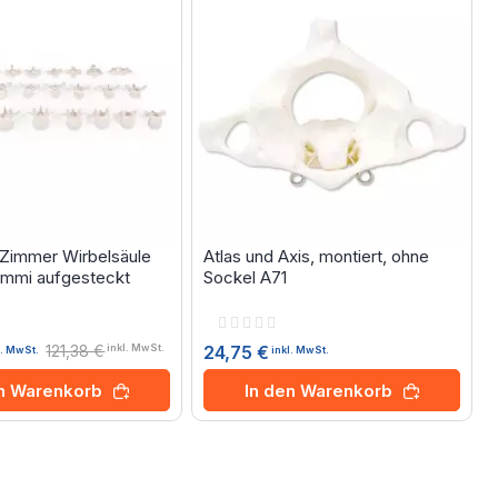
-Zimmer Wirbelsäule
Atlas und Axis, montiert, ohne
ummi aufgesteckt
Sockel A71
Rating:
0%
121,38 €
24,75 €
inkl. MwSt.
inkl. MwSt.
l. MwSt.
In den Warenkorb
en Warenkorb