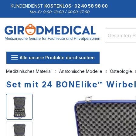
KUNDENDIENST
KOSTENLOS : 02 40 58 98 00
Mo–Fr 9:00–13:00 / 14:00–17:00
Medizinische Geräte für Fachleute und Privatpersonen
Suche
Alle unsere Produkte durchsuchen
Medizinisches Material
Anatomische Modelle
Osteologie
Set mit 24 BONElike™ Wirbe
Zum
Zum
Ende
Anfang
der
der
Bildgalerie
Bildgalerie
springen
springen