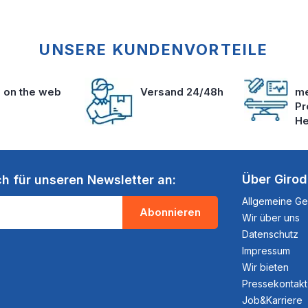
UNSERE KUNDENVORTEILE
s on the web
Versand 24/48h
me
Pr
He
Über Giro
ch für unseren Newsletter an:
Allgemeine G
Abonnieren
Wir über uns
Datenschutz
Impressum
Wir bieten
Pressekontakt
Job&Karriere