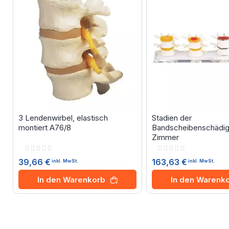
3 Lendenwirbel, elastisch
Stadien der
montiert A76/8
Bandscheibenschädig
Zimmer
Rating:
Rating:
0%
0%
39,66 €
163,63 €
inkl. MwSt.
inkl. MwSt.
In den Warenkorb
In den Warenk