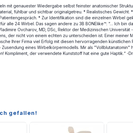
n mit genauester Wiedergabe selbst feinster anatomischer Strukture
erial, fühlbar und sichtbar originalgetreu. * Realistisches Gewicht.
ntengespräch. * Zur Identifikation sind die einzelnen Wirbel gekenn
 für alle 24 Wirbel. Das sagen andere zu 3B BONElike™: “… Ich bin
ladimire Ovcharov, MD, DSc, Rektor der Medizinischen Universität 
ns, der nicht von einem echten zu unterscheiden ist. Einer meiner M
e Ihrer Firma viel Erfolg mit diesen hervorragenden künstlichen Präp
ie Zusendung eines Wirbelkörpermodells. Mir als "Vollblutanatomin"
n! Kompliment, der verwendete Kunststoff hat eine gute Haptik.“ -Dr
ch gefallen!