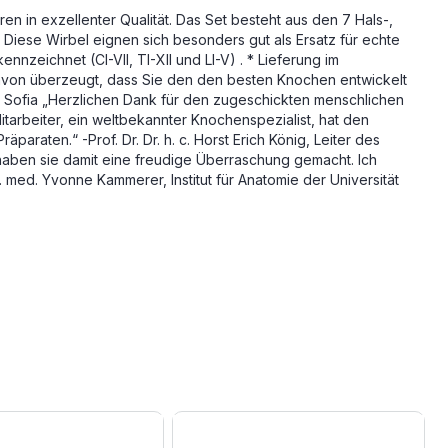
n in exzellenter Qualität. Das Set besteht aus den 7 Hals-,
 * Diese Wirbel eignen sich besonders gut als Ersatz für echte
zeichnet (CI-VII, TI-XII und LI-V) . * Lieferung im
 davon überzeugt, dass Sie den den besten Knochen entwickelt
- Sofia „Herzlichen Dank für den zugeschickten menschlichen
itarbeiter, ein weltbekannter Knochenspezialist, hat den
araten.“ -Prof. Dr. Dr. h. c. Horst Erich König, Leiter des
 haben sie damit eine freudige Überraschung gemacht. Ich
. med. Yvonne Kammerer, Institut für Anatomie der Universität