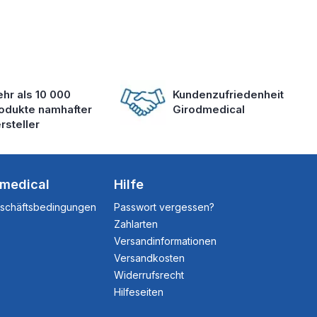
hr als 10 000
Kundenzufriedenheit
odukte namhafter
Girodmedical
rsteller
dmedical
Hilfe
eschäftsbedingungen
Passwort vergessen?
Zahlarten
Versandinformationen
Versandkosten
Widerrufsrecht
Hilfeseiten