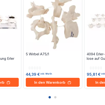
5 Wirbel A75/1
4094 Erler
ung Erler
lose auf G
Rating:
Rating:
0%
0%
44,39 €
95,81 €
inkl. MwSt.
ink
orb
In den Warenkorb
In d