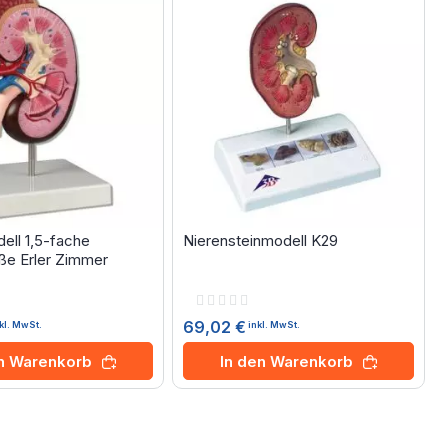
ell 1,5-fache
Nierensteinmodell K29
e Erler Zimmer
Rating:
0%
69,02 €
kl. MwSt.
inkl. MwSt.
en Warenkorb
In den Warenkorb