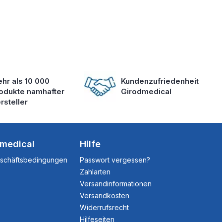
hr als 10 000
Kundenzufriedenheit
odukte namhafter
Girodmedical
rsteller
dmedical
Hilfe
eschäftsbedingungen
Passwort vergessen?
Zahlarten
Versandinformationen
Versandkosten
Widerrufsrecht
Hilfeseiten