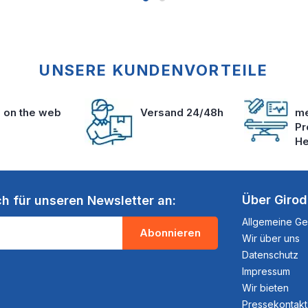
UNSERE KUNDENVORTEILE
s on the web
Versand 24/48h
me
Pr
He
Über Giro
ch für unseren Newsletter an:
Allgemeine G
Abonnieren
Wir über uns
Datenschutz
Impressum
Wir bieten
Pressekontakt