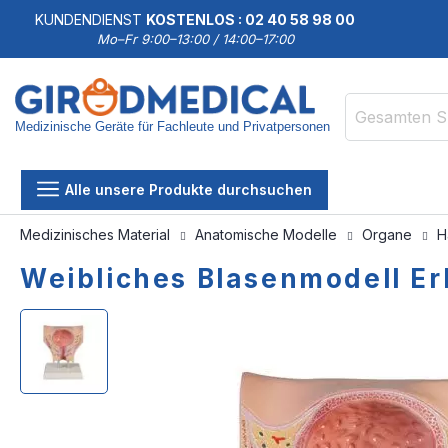
KUNDENDIENST
KOSTENLOS : 02 40 58 98 00
Mo–Fr 9:00–13:00 / 14:00–17:00
Medizinische Geräte für Fachleute und Privatpersonen
Suche
Alle unsere Produkte durchsuchen
Medizinisches Material
Anatomische Modelle
Organe
H
Weibliches Blasenmodell Er
Zum
Zum
Ende
Anfang
der
der
Bildgalerie
Bildgalerie
springen
springen