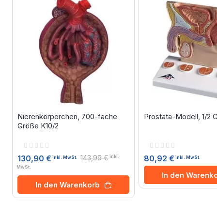
Nierenkörperchen, 700-fache
Prostata-Modell, 1/2 
Größe K10/2
Rating:
Rating:
0%
0%
143,99 €
80,92 €
130,90 €
inkl.
inkl. MwSt.
inkl. MwSt.
MwSt.
In den Warenk
In den Warenkorb