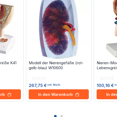
Größe K41
Modell der Nierengefäße (rot-
Nieren-Mod
gelb-blau) W10600
Lebensgröß
Rating:
Rating:
0%
0%
267,75 €
100,16 €
inkl. MwSt.
in
orb
In den Warenkorb
In d