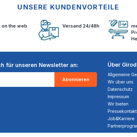
UNSERE KUNDENVORTEILE
s on the web
Versand 24/48h
me
Pr
He
Über Giro
ch für unseren Newsletter an:
Allgemeine G
Abonnieren
Wir über uns
Datenschutz
Impressum
Wir bieten
Pressekontakt
Job&Karriere
Partnerprogr