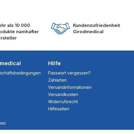
hr als 10 000
Kundenzufriedenheit
odukte namhafter
Girodmedical
rsteller
dmedical
Hilfe
eschäftsbedingungen
Passwort vergessen?
Zahlarten
Versandinformationen
Versandkosten
Widerrufsrecht
Hilfeseiten
amm