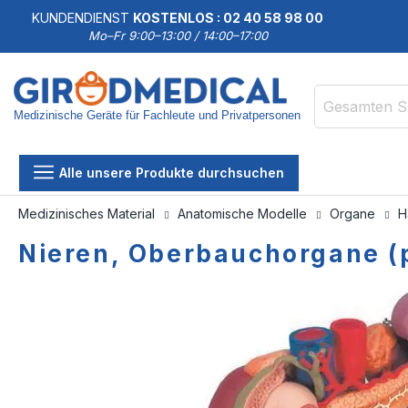
KUNDENDIENST
KOSTENLOS : 02 40 58 98 00
Mo–Fr 9:00–13:00 / 14:00–17:00
Medizinische Geräte für Fachleute und Privatpersonen
Suche
Alle unsere Produkte durchsuchen
Medizinisches Material
Anatomische Modelle
Organe
H
Nieren, Oberbauchorgane (po
Zum
Zum
Ende
Anfang
der
der
Bildgalerie
Bildgalerie
springen
springen