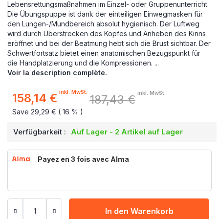
Lebensrettungsmaßnahmen im Einzel- oder Gruppenunterricht.
Die Übungspuppe ist dank der einteiligen Einwegmasken für
den Lungen-/Mundbereich absolut hygienisch. Der Luftweg
wird durch Überstrecken des Kopfes und Anheben des Kinns
eröffnet und bei der Beatmung hebt sich die Brust sichtbar. Der
Schwertfortsatz bietet einen anatomischen Bezugspunkt für
die Handplatzierung und die Kompressionen. ...
Voir la description complète.
inkl. MwSt.
inkl. MwSt.
158,14 €
187,43 €
Sonderpreis
Save 29,29 € ( 16 % )
Verfügbarkeit :
Auf Lager - 2 Artikel auf Lager
Payez en 3 fois avec Alma
In den Warenkorb