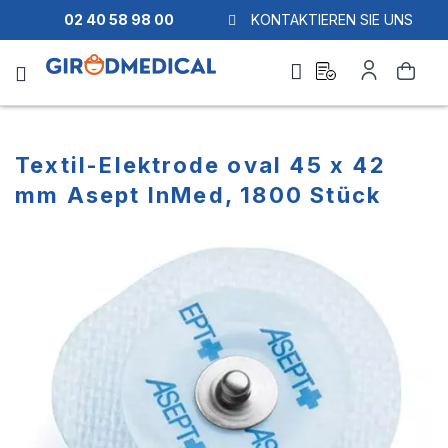
02 40 58 98 00
KONTAKTIEREN SIE UNS
Ask
Mein
Suche
a
Konto
quote
Textil-Elektrode oval 45 x 42
mm Asept InMed, 1800 Stück
Zum
Zum
Ende
Anfang
der
der
Bildgalerie
Bildgalerie
springen
springen