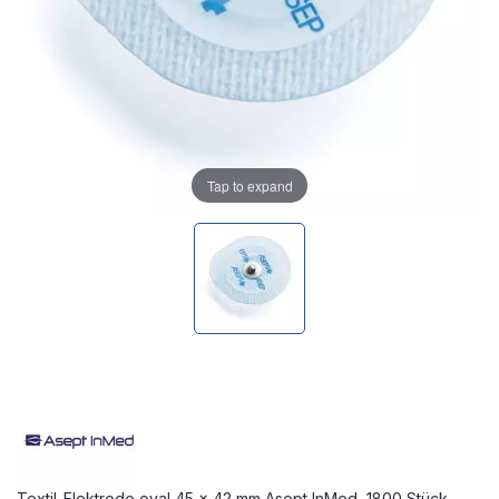
Tap to expand
Textil-Elektrode oval 45 x 42 mm Asept InMed, 1800 Stück -