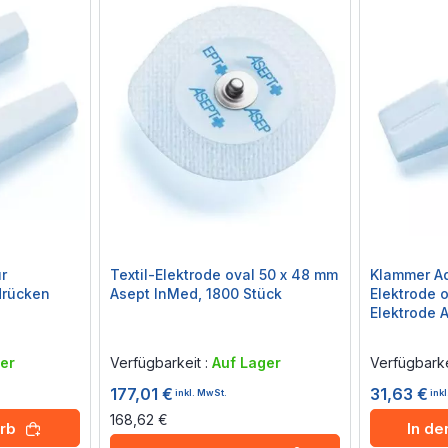
r
Textil-Elektrode oval 50 x 48 mm
Klammer Ad
drücken
Asept InMed, 1800 Stück
Elektrode 
Elektrode 
Rating:
Rating:
0%
0%
er
Verfügbarkeit :
Auf Lager
Verfügbarke
177,01 €
31,63 €
inkl. MwSt.
ink
168,62 €
rb
In d