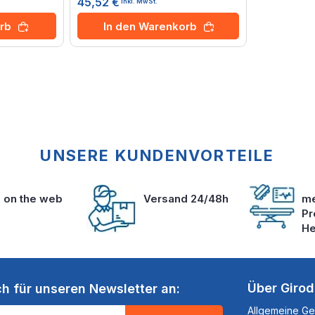
45,52 €
inkl. MwSt.
rb
In den Warenkorb
UNSERE KUNDENVORTEILE
s on the web
Versand 24/48h
me
Pr
He
Über Giro
ch für unseren Newsletter an:
Allgemeine G