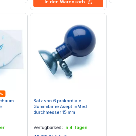
In den Warenkorb
5%
Schaum
Satz von 6 präkordiale
e
Gummibirne Asept inMed
durchmesser 15 mm
Rating:
0%
er
Verfügbarkeit :
in 4 Tagen