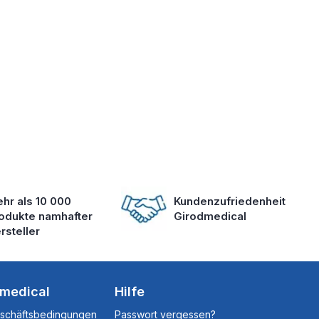
hr als 10 000
Kundenzufriedenheit
odukte namhafter
Girodmedical
rsteller
dmedical
Hilfe
eschäftsbedingungen
Passwort vergessen?