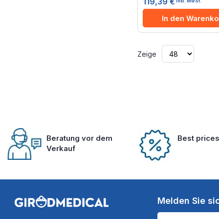
119,39 €
inkl. MwSt.
In den Warenko
Zeige
Beratung vor dem
Best price
Verkauf
Melden Sie si