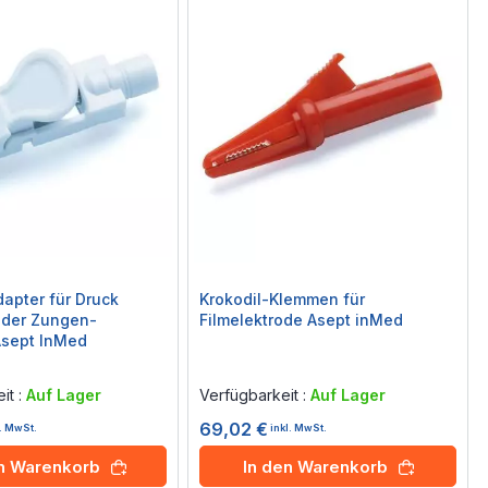
apter für Druck
Krokodil-Klemmen für
oder Zungen-
Filmelektrode Asept inMed
Asept InMed
Rating:
0%
it :
Auf Lager
Verfügbarkeit :
Auf Lager
69,02 €
l. MwSt.
inkl. MwSt.
en Warenkorb
In den Warenkorb