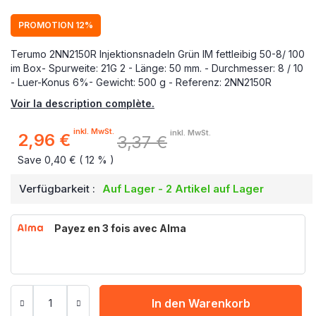
PROMOTION 12%
Terumo 2NN2150R Injektionsnadeln Grün IM fettleibig 50-8/ 100
im Box- Spurweite: 21G 2 - Länge: 50 mm. - Durchmesser: 8 / 10
- Luer-Konus 6%- Gewicht: 500 g - Referenz: 2NN2150R
Voir la description complète.
inkl. MwSt.
inkl. MwSt.
2,96 €
3,37 €
Sonderpreis
Save 0,40 € ( 12 % )
Verfügbarkeit :
Auf Lager - 2 Artikel auf Lager
Payez en 3 fois avec Alma
In den Warenkorb