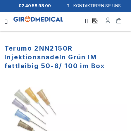
02 40 58 98 00
KONTAKTIEREN SIE UNS
Ask
Mein
Suche
a
Konto
quote
Terumo 2NN2150R
Injektionsnadeln Grün IM
fettleibig 50-8/ 100 im Box
Zum
Zum
Ende
Anfang
der
der
Bildgalerie
Bildgalerie
springen
springen