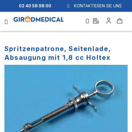
02 40 58 98 00
KONTAKTIEREN SIE UNS
Ask
Mein
Suche
a
Konto
quote
Spritzenpatrone, Seitenlade,
Absaugung mit 1,8 cc Holtex
Zum
Zum
Ende
Anfang
der
der
Bildgalerie
Bildgalerie
springen
springen