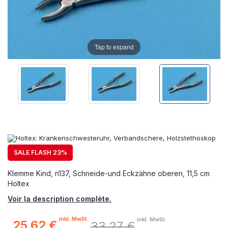
Tap to expand
SALE FLASH 23%
Klemme Kind, n137, Schneide-und Eckzähne oberen, 11,5 cm
Holtex
Voir la description complète.
inkl. MwSt.
inkl. MwSt.
25,62 €
33,27 €
Sonderpreis