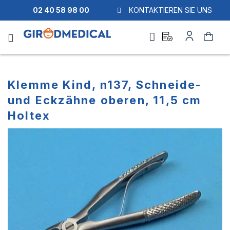
02 40 58 98 00
KONTAKTIEREN SIE UNS
Ask
Mein
Suche
a
Konto
quote
Klemme Kind, n137, Schneide-
und Eckzähne oberen, 11,5 cm
Holtex
Zum
Zum
Ende
Anfang
der
der
Bildgalerie
Bildgalerie
springen
springen