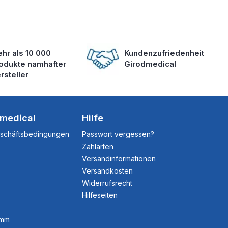
hr als 10 000
Kundenzufriedenheit
odukte namhafter
Girodmedical
rsteller
dmedical
Hilfe
eschäftsbedingungen
Passwort vergessen?
Zahlarten
Versandinformationen
Versandkosten
Widerrufsrecht
Hilfeseiten
amm