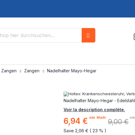
Suche
/ Zangen
Zangen
Nadelhalter Mayo-Hegar
Nadelhalter Mayo-Hegar - Edelstahl -
Voir la description complète.
inkl. MwSt.
ink
6,94 €
Sonderpreis
9,00 €
Save 2,06 € ( 23 % )