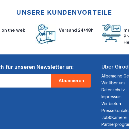
UNSERE KUNDENVORTEILE
s on the web
Versand 24/48h
me
Pr
He
Über Giro
ch für unseren Newsletter an:
Allgemeine G
Abonnieren
Wir über uns
Datenschutz
Impressum
Wir bieten
Pressekontakt
Job&Karriere
Partnerprogr