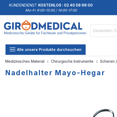
KUNDENDIENST
KOSTENLOS : 02 40 58 98 00
Mo–Fr 9:00–13:00 / 14:00–17:00
Medizinische Geräte für Fachleute und Privatpersonen
Suche
Alle unsere Produkte durchsuchen
Medizinisches Material
Chirurgische Instrumente
Scheren 
Nadelhalter Mayo-Hegar
Zum
Zum
Ende
Anfang
der
der
Bildgalerie
Bildgalerie
springen
springen