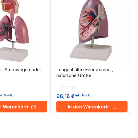
mer Atemwegsmodell
Lungenhälfte Erler Zimmer,
natürliche Größe
Rating:
0%
98,18 €
kl. MwSt.
inkl. MwSt.
en Warenkorb
In den Warenkorb