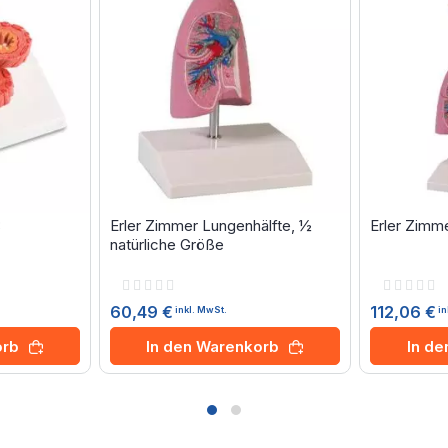
8
Erler Zimmer Lungenhälfte, ½
Erler Zim
natürliche Größe
Rating:
Rating:
0%
0%
60,49 €
112,06 €
inkl. MwSt.
in
orb
In den Warenkorb
In d