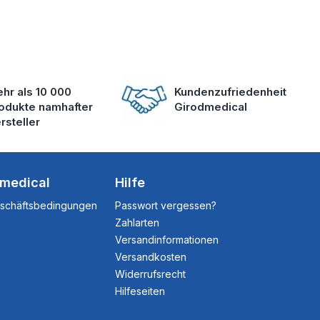
hr als 10 000
Kundenzufriedenheit
odukte namhafter
Girodmedical
rsteller
dmedical
Hilfe
eschäftsbedingungen
Passwort vergessen?
Zahlarten
Versandinformationen
Versandkosten
Widerrufsrecht
Hilfeseiten