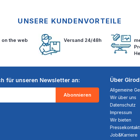
UNSERE KUNDENVORTEILE
s on the web
Versand 24/48h
me
Pr
He
Über Giro
ch für unseren Newsletter an:
Allgemeine G
Abonnieren
Wir über uns
Datenschutz
Impressum
Wir bieten
Pressekontakt
Job&Karriere