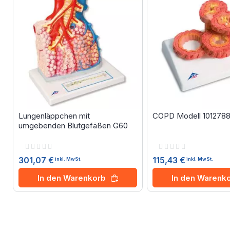
Lungenläppchen mit
COPD Modell 101278
umgebenden Blutgefäßen G60
Rating:
Rating:
0%
0%
301,07 €
115,43 €
inkl. MwSt.
inkl. MwSt.
In den Warenkorb
In den Warenk