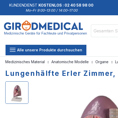
KUNDENDIENST
KOSTENLOS : 02 40 58 98 00
Mo–Fr 9:00–13:00 / 14:00–17:00
Medizinische Geräte für Fachleute und Privatpersonen
Suche
Alle unsere Produkte durchsuchen
Medizinisches Material
Anatomische Modelle
Organe
L
Lungenhälfte Erler Zimmer,
Zum
Zum
Ende
Anfang
der
der
Bildgalerie
Bildgalerie
springen
springen