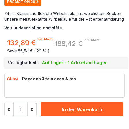
PROMOTION 29%
74cm. Klassische flexible Wirbelsäule, mit weiblichem Becken
Unsere meistverkaufte Wirbelsäule für die Patientenaufklärung!
Voir la description complète.
inkl. MwSt.
inkl. MwSt.
132,89 €
188,42 €
Sonderpreis
Save 55,54 € ( 29 % )
Verfügbarkeit :
Auf Lager - 1 Artikel auf Lager
Payez en 3 fois avec Alma
In den Warenkorb