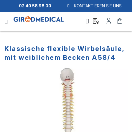
02 40 58 98 00
KONTAKTIEREN SIE UNS
Ask
Mein
Suche
a
Konto
quote
Klassische flexible Wirbelsäule,
mit weiblichem Becken A58/4
Zum
Zum
Ende
Anfang
der
der
Bildgalerie
Bildgalerie
springen
springen