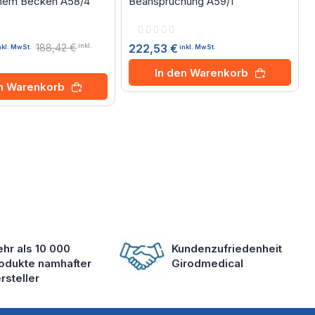
chem Becken A58/4
Beanspruchung A59/1
Rating:
0%
188,42 €
222,53 €
inkl.
inkl. MwSt.
nkl. MwSt.
In den Warenkorb
en Warenkorb
hr als 10 000
Kundenzufriedenheit
odukte namhafter
Girodmedical
rsteller