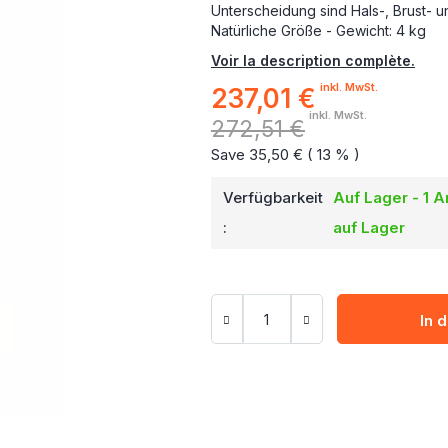
Unterscheidung sind Hals-, Brust- u
Natürliche Größe - Gewicht: 4 kg
Voir la description complète.
inkl. MwSt.
237,01 €
Sonderpreis
inkl. MwSt.
272,51 €
Save 35,50 € ( 13 % )
Verfügbarkeit
Auf Lager - 1 Ar
:
auf Lager
In 