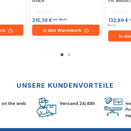
A58/8
mit weibli
Rating:
Rating:
0%
0%
215,39 €
132,89 €
inkl. MwSt.
i
MwSt.
orb
In den Warenkorb
In d
UNSERE KUNDENVORTEILE
s on the web
Versand 24/48h
me
Pr
He