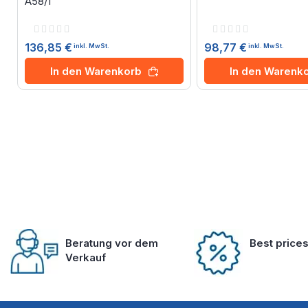
A58/1
Rating:
Rating:
0%
0%
136,85 €
98,77 €
inkl. MwSt.
inkl. MwSt.
In den Warenkorb
In den Warenk
Beratung vor dem
Best price
Verkauf