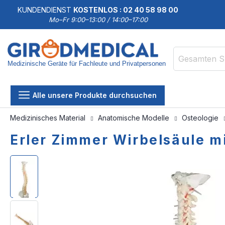
KUNDENDIENST
KOSTENLOS : 02 40 58 98 00
Mo–Fr 9:00–13:00 / 14:00–17:00
Medizinische Geräte für Fachleute und Privatpersonen
Suche
Alle unsere Produkte durchsuchen
Medizinisches Material
Anatomische Modelle
Osteologie
Erler Zimmer Wirbelsäule mi
Zum
Zum
Ende
Anfang
der
der
Bildgalerie
Bildgalerie
springen
springen