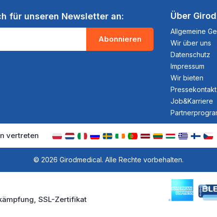
Über Giro
ch für unseren Newsletter an:
Allgemeine G
Abonnieren
Wir über uns
Datenschutz
Impressum
Wir bieten
Pressekontakt
Job&Karriere
Partnerprogr
n vertreten
© 2026 Girodmedical. Alle Rechte vorbehalten.
kämpfung, SSL-Zertifikat