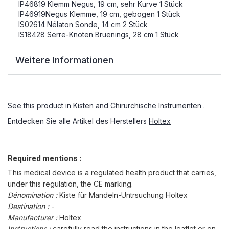
IP46819 Klemm Negus, 19 cm, sehr Kurve 1 Stück
IP46919Negus Klemme, 19 cm, gebogen 1 Stück
IS02614 Nélaton Sonde, 14 cm 2 Stück
IS18428 Serre-Knoten Bruenings, 28 cm 1 Stück
Weitere Informationen
See this product in
Kisten
and
Chirurchische Instrumenten
.
Entdecken Sie alle Artikel des Herstellers
Holtex
Required mentions :
This medical device is a regulated health product that carries,
under this regulation, the CE marking.
Dénomination :
Kiste für Mandeln-Untrsuchung Holtex
Destination :
-
Manufacturer :
Holtex
Instructions :
carefully read the instructions in the leaflet or on