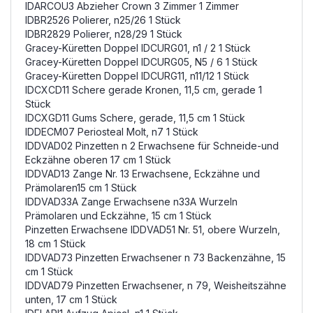
IDARCOU3 Abzieher Crown 3 Zimmer 1 Zimmer
IDBR2526 Polierer, n25/26 1 Stück
IDBR2829 Polierer, n28/29 1 Stück
Gracey-Küretten Doppel IDCURG01, n1 / 2 1 Stück
Gracey-Küretten Doppel IDCURG05, N5 / 6 1 Stück
Gracey-Küretten Doppel IDCURG11, n11/12 1 Stück
IDCXCD11 Schere gerade Kronen, 11,5 cm, gerade 1
Stück
IDCXGD11 Gums Schere, gerade, 11,5 cm 1 Stück
IDDECM07 Periosteal Molt, n7 1 Stück
IDDVAD02 Pinzetten n 2 Erwachsene für Schneide-und
Eckzähne oberen 17 cm 1 Stück
IDDVAD13 Zange Nr. 13 Erwachsene, Eckzähne und
Prämolaren15 cm 1 Stück
IDDVAD33A Zange Erwachsene n33A Wurzeln
Prämolaren und Eckzähne, 15 cm 1 Stück
Pinzetten Erwachsene IDDVAD51 Nr. 51, obere Wurzeln,
18 cm 1 Stück
IDDVAD73 Pinzetten Erwachsener n 73 Backenzähne, 15
cm 1 Stück
IDDVAD79 Pinzetten Erwachsener, n 79, Weisheitszähne
unten, 17 cm 1 Stück