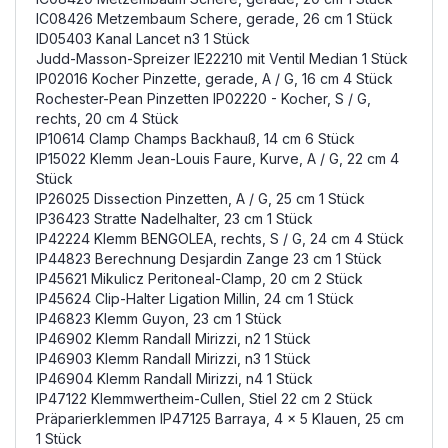
IC08426 Metzembaum Schere, gerade, 26 cm 1 Stück
ID05403 Kanal Lancet n3 1 Stück
Judd-Masson-Spreizer IE22210 mit Ventil Median 1 Stück
IP02016 Kocher Pinzette, gerade, A / G, 16 cm 4 Stück
Rochester-Pean Pinzetten IP02220 - Kocher, S / G,
rechts, 20 cm 4 Stück
IP10614 Clamp Champs Backhauß, 14 cm 6 Stück
IP15022 Klemm Jean-Louis Faure, Kurve, A / G, 22 cm 4
Stück
IP26025 Dissection Pinzetten, A / G, 25 cm 1 Stück
IP36423 Stratte Nadelhalter, 23 cm 1 Stück
IP42224 Klemm BENGOLEA, rechts, S / G, 24 cm 4 Stück
IP44823 Berechnung Desjardin Zange 23 cm 1 Stück
IP45621 Mikulicz Peritoneal-Clamp, 20 cm 2 Stück
IP45624 Clip-Halter Ligation Millin, 24 cm 1 Stück
IP46823 Klemm Guyon, 23 cm 1 Stück
IP46902 Klemm Randall Mirizzi, n2 1 Stück
IP46903 Klemm Randall Mirizzi, n3 1 Stück
IP46904 Klemm Randall Mirizzi, n4 1 Stück
IP47122 Klemmwertheim-Cullen, Stiel 22 cm 2 Stück
Präparierklemmen IP47125 Barraya, 4 x 5 Klauen, 25 cm
1 Stück