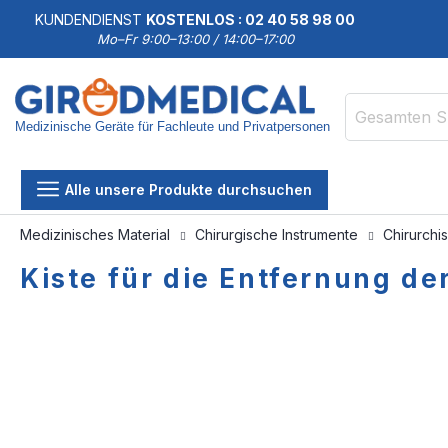
KUNDENDIENST
KOSTENLOS : 02 40 58 98 00
Mo–Fr 9:00–13:00 / 14:00–17:00
Medizinische Geräte für Fachleute und Privatpersonen
Suche
Alle unsere Produkte durchsuchen
Medizinisches Material
Chirurgische Instrumente
Chirurchi
Kiste für die Entfernung de
Zum
Zum
Ende
Anfang
der
der
Bildgalerie
Bildgalerie
springen
springen