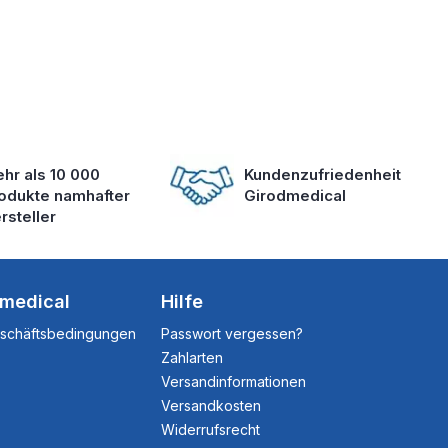
hr als 10 000
Kundenzufriedenheit
odukte namhafter
Girodmedical
rsteller
dmedical
Hilfe
eschäftsbedingungen
Passwort vergessen?
Zahlarten
Versandinformationen
Versandkosten
Widerrufsrecht