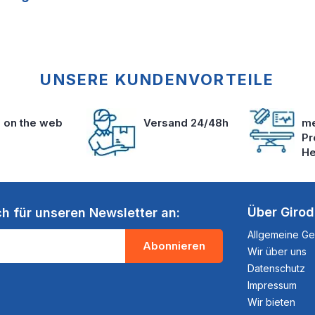
UNSERE KUNDENVORTEILE
s on the web
Versand 24/48h
me
Pr
He
Über Giro
ch für unseren Newsletter an:
Allgemeine G
Abonnieren
Wir über uns
Datenschutz
Impressum
Wir bieten