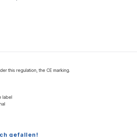
der this regulation, the CE marking.
e label
nal
ch gefallen!