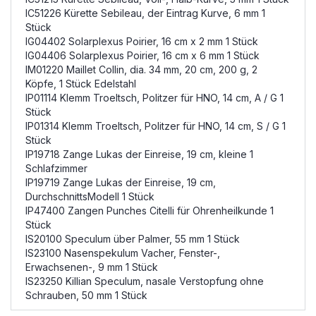
IC51226 Kürette Sebileau, der Eintrag Kurve, 6 mm 1
Stück
IG04402 Solarplexus Poirier, 16 cm x 2 mm 1 Stück
IG04406 Solarplexus Poirier, 16 cm x 6 mm 1 Stück
IM01220 Maillet Collin, dia. 34 mm, 20 cm, 200 g, 2
Köpfe, 1 Stück Edelstahl
IP01114 Klemm Troeltsch, Politzer für HNO, 14 cm, A / G 1
Stück
IP01314 Klemm Troeltsch, Politzer für HNO, 14 cm, S / G 1
Stück
IP19718 Zange Lukas der Einreise, 19 cm, kleine 1
Schlafzimmer
IP19719 Zange Lukas der Einreise, 19 cm,
DurchschnittsModell 1 Stück
IP47400 Zangen Punches Citelli für Ohrenheilkunde 1
Stück
IS20100 Speculum über Palmer, 55 mm 1 Stück
IS23100 Nasenspekulum Vacher, Fenster-,
Erwachsenen-, 9 mm 1 Stück
IS23250 Killian Speculum, nasale Verstopfung ohne
Schrauben, 50 mm 1 Stück