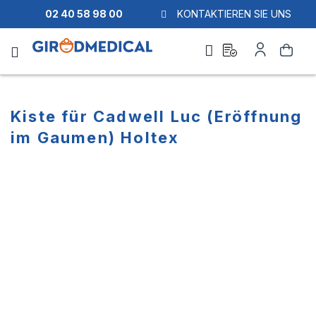
02 40 58 98 00
KONTAKTIEREN SIE UNS
Ask
Mein
Suche
a
Konto
quote
Kiste für Cadwell Luc (Eröffnung
im Gaumen) Holtex
Zum
Zum
Ende
Anfang
der
der
Bildgalerie
Bildgalerie
springen
springen