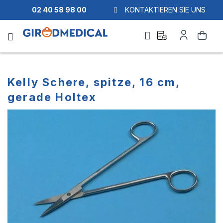
02 40 58 98 00
KONTAKTIEREN SIE UNS
Ask
Mein
Suche
a
Konto
quote
Kelly Schere, spitze, 16 cm,
gerade Holtex
Zum
Zum
Ende
Anfang
der
der
Bildgalerie
Bildgalerie
springen
springen