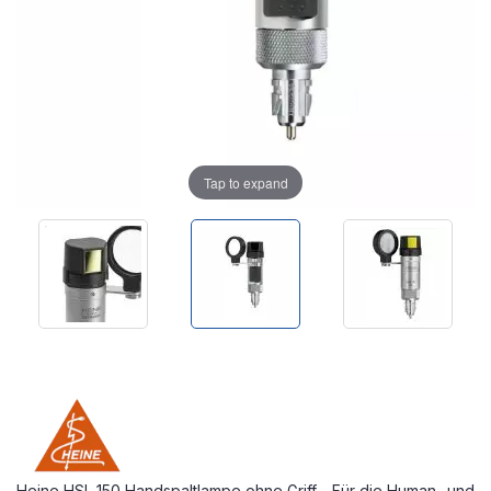
Tap to expand
Heine HSL 150 Handspaltlampe ohne Griff - Für die Human- und