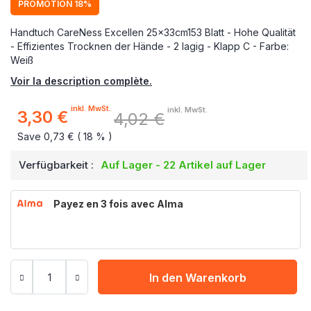
PROMOTION 18%
Handtuch CareNess Excellen 25x33cm153 Blatt - Hohe Qualität
- Effizientes Trocknen der Hände - 2 lagig - Klapp C - Farbe:
Weiß
Voir la description complète.
inkl. MwSt.
inkl. MwSt.
3,30 €
4,02 €
Sonderpreis
Save 0,73 € ( 18 % )
Verfügbarkeit :
Auf Lager - 22 Artikel auf Lager
Payez en 3 fois avec Alma
In den Warenkorb