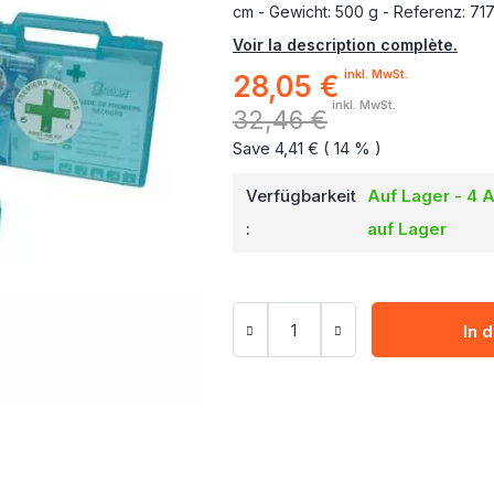
cm - Gewicht: 500 g - Referenz: 71
Voir la description complète.
inkl. MwSt.
28,05 €
Sonderpreis
inkl. MwSt.
32,46 €
Save 4,41 € ( 14 % )
Verfügbarkeit
Auf Lager - 4 A
:
auf Lager
In 