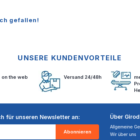
ch gefallen!
UNSERE KUNDENVORTEILE
s on the web
Versand 24/48h
me
Pr
He
Über Giro
ch für unseren Newsletter an:
Allgemeine G
Abonnieren
Wir über uns