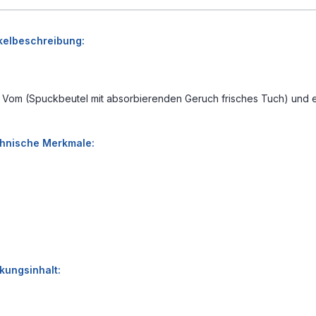
kelbeschreibung:
der Vom (Spuckbeutel
mit absorbierenden
Geruch
frisches Tuch
) und 
chnische Merkmale:
kungsinhalt: