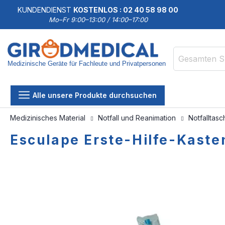
KUNDENDIENST
KOSTENLOS : 02 40 58 98 00
Mo–Fr 9:00–13:00 / 14:00–17:00
Medizinische Geräte für Fachleute und Privatpersonen
Suche
Alle unsere Produkte durchsuchen
Medizinisches Material
Notfall und Reanimation
Notfalltas
Esculape Erste-Hilfe-Kast
Zum
Zum
Ende
Anfang
der
der
Bildgalerie
Bildgalerie
springen
springen